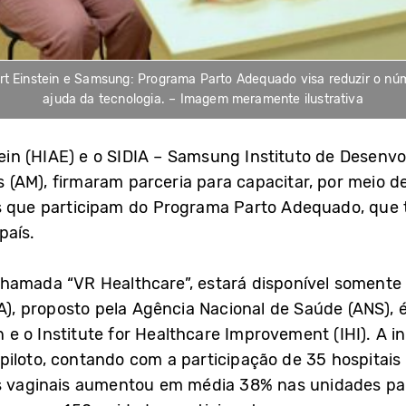
lbert Einstein e Samsung: Programa Parto Adequado visa reduzir o n
ajuda da tecnologia. – Imagem meramente ilustrativa
stein (HIAE) e o SIDIA – Samsung Instituto de Desenv
AM), firmaram parceria para capacitar, por meio de r
is que participam do Programa Parto Adequado, que
país.
chamada “VR Healthcare”, estará disponível soment
, proposto pela Agência Nacional de Saúde (ANS), 
in e o Institute for Healthcare Improvement (IHI). A in
piloto, contando com a participação de 35 hospitai
s vaginais aumentou em média 38% nas unidades part