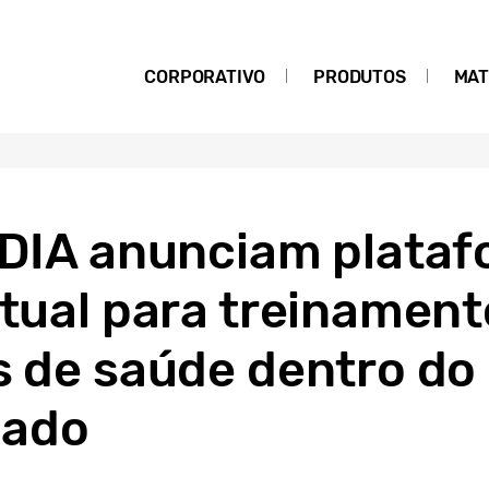
CORPORATIVO
PRODUTOS
MAT
SIDIA anunciam plata
rtual para treinamen
is de saúde dentro d
uado