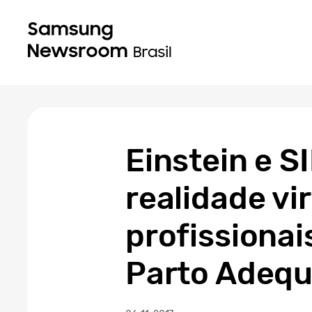
Einstein e 
realidade vi
profissiona
Parto Adeq