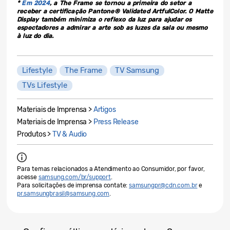
*
Em 2024
, a The Frame se tornou a primeira do setor a
receber a certificação Pantone® Validated ArtfulColor. O Matte
Display também minimiza o reflexo da luz para ajudar os
espectadores a admirar a arte sob as luzes da sala ou mesmo
à luz do dia.
Lifestyle
The Frame
TV Samsung
TVs Lifestyle
Materiais de Imprensa >
Artigos
Materiais de Imprensa >
Press Release
Produtos >
TV & Audio
Para temas relacionados a Atendimento ao Consumidor, por favor,
acesse
samsung.com/br/support
.
Para solicitações de imprensa contate:
samsungpr@cdn.com.br
e
pr.samsungbrasil@samsung.com
.