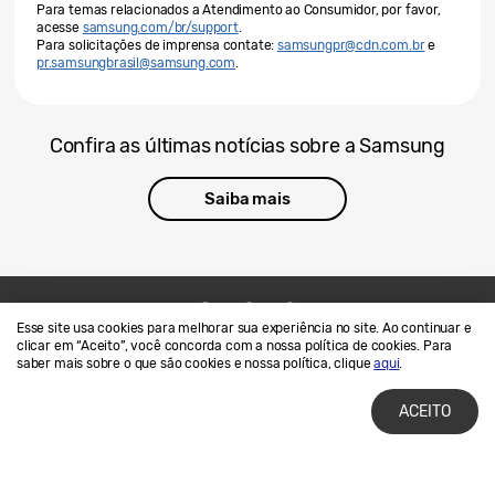
Para temas relacionados a Atendimento ao Consumidor, por favor,
acesse
samsung.com/br/support
.
Para solicitações de imprensa contate:
samsungpr@cdn.com.br
e
pr.samsungbrasil@samsung.com
.
Confira as últimas notícias sobre a Samsung
Saiba mais
Esse site usa cookies para melhorar sua experiência no site. Ao continuar e
Contato
SAMSUNG.COM
clicar em “Aceito”, você concorda com a nossa política de cookies. Para
saber mais sobre o que são cookies e nossa política, clique
aqui
.
Termos de Uso
Privacidade e Cookies
ACEITO