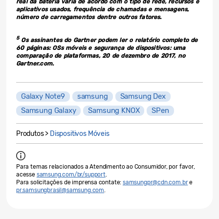
real da bateria varia de acordo com o tipo de rede, recursos e
aplicativos usados, frequência de chamadas e mensagens,
número de carregamentos dentre outros fatores.
5
Os assinantes do Gartner podem ler o relatório completo de
60 páginas: OSs móveis e segurança de dispositivos: uma
comparação de plataformas, 20 de dezembro de 2017, no
Gartner.com.
Galaxy Note9
samsung
Samsung Dex
Samsung Galaxy
Samsung KNOX
SPen
Produtos >
Dispositivos Móveis
Para temas relacionados a Atendimento ao Consumidor, por favor,
acesse
samsung.com/br/support
.
Para solicitações de imprensa contate:
samsungpr@cdn.com.br
e
pr.samsungbrasil@samsung.com
.