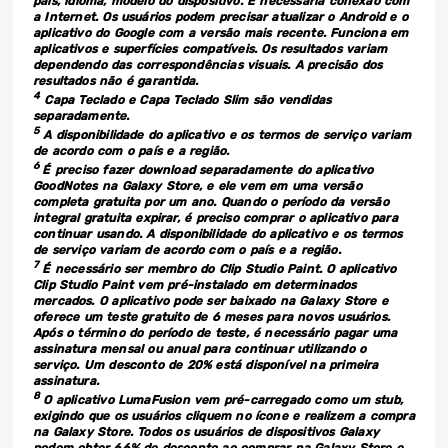
país, idioma, modelo do dispositivo. É necessária conexão com
a Internet. Os usuários podem precisar atualizar o Android e o
aplicativo do Google com a versão mais recente. Funciona em
aplicativos e superfícies compatíveis. Os resultados variam
dependendo das correspondências visuais. A precisão dos
resultados não é garantida.
4
Capa Teclado e Capa Teclado Slim são vendidas
separadamente.
5
A disponibilidade do aplicativo e os termos de serviço variam
de acordo com o país e a região.
6
É preciso fazer download separadamente do aplicativo
GoodNotes na Galaxy Store, e ele vem em uma versão
completa gratuita por um ano. Quando o período da versão
integral gratuita expirar, é preciso comprar o aplicativo para
continuar usando. A disponibilidade do aplicativo e os termos
de serviço variam de acordo com o país e a região.
7
É necessário ser membro do Clip Studio Paint. O aplicativo
Clip Studio Paint vem pré-instalado em determinados
mercados. O aplicativo pode ser baixado na Galaxy Store e
oferece um teste gratuito de 6 meses para novos usuários.
Após o término do período de teste, é necessário pagar uma
assinatura mensal ou anual para continuar utilizando o
serviço. Um desconto de 20% está disponível na primeira
assinatura.
8
O aplicativo LumaFusion vem pré-carregado como um stub,
exigindo que os usuários cliquem no ícone e realizem a compra
na Galaxy Store. Todos os usuários de dispositivos Galaxy