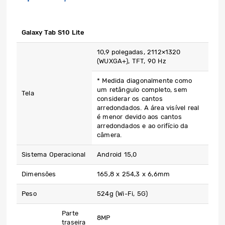
Galaxy Tab S10 Lite
10,9 polegadas, 2112×1320
(WUXGA+), TFT, 90 Hz
* Medida diagonalmente como
um retângulo completo, sem
Tela
considerar os cantos
arredondados. A área visível real
é menor devido aos cantos
arredondados e ao orifício da
câmera.
Sistema Operacional
Android 15,0
Dimensões
165,8 x 254,3 x 6,6mm
Peso
524g (Wi-Fi, 5G)
Parte
8MP
traseira