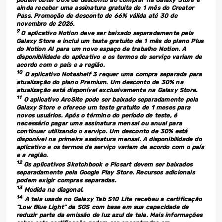
podem obter 66% de desconto ao comprar na Galaxy Store e
ainda receber uma assinatura gratuita de 1 mês do Creator
Pass. Promoção de desconto de 66% válida até 30 de
novembro de 2026.
9
O aplicativo Notion deve ser baixado separadamente pela
Galaxy Store e inclui um teste gratuito de 1 mês do plano Plus
do Notion AI para um novo espaço de trabalho Notion. A
disponibilidade do aplicativo e os termos de serviço variam de
acordo com o país e a região.
10
O aplicativo Noteshelf 3 requer uma compra separada para
atualização do plano Premium. Um desconto de 30% na
atualização está disponível exclusivamente na Galaxy Store.
11
O aplicativo ArcSite pode ser baixado separadamente pela
Galaxy Store e oferece um teste gratuito de 1 meses para
novos usuários. Após o término do período de teste, é
necessário pagar uma assinatura mensal ou anual para
continuar utilizando o serviço. Um desconto de 30% está
disponível na primeira assinatura mensal. A disponibilidade do
aplicativo e os termos de serviço variam de acordo com o país
e a região.
12
Os aplicativos Sketchbook e Picsart devem ser baixados
separadamente pela Google Play Store. Recursos adicionais
podem exigir compras separadas.
13
Medida na diagonal.
14
A tela usada no Galaxy Tab S10 Lite recebeu a certificação
“Low Blue Light” da SGS com base em sua capacidade de
reduzir parte da emissão de luz azul da tela. Mais informações