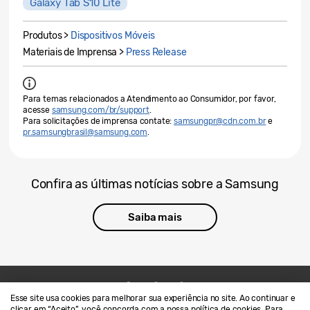
Galaxy Tab S10 Lite
Produtos >
Dispositivos Móveis
Materiais de Imprensa >
Press Release
Para temas relacionados a Atendimento ao Consumidor, por favor,
acesse
samsung.com/br/support
.
Para solicitações de imprensa contate:
samsungpr@cdn.com.br
e
pr.samsungbrasil@samsung.com
.
Confira as últimas notícias sobre a Samsung
Saiba mais
Esse site usa cookies para melhorar sua experiência no site. Ao continuar e
Contato
SAMSUNG.COM
clicar em “Aceito”, você concorda com a nossa política de cookies. Para