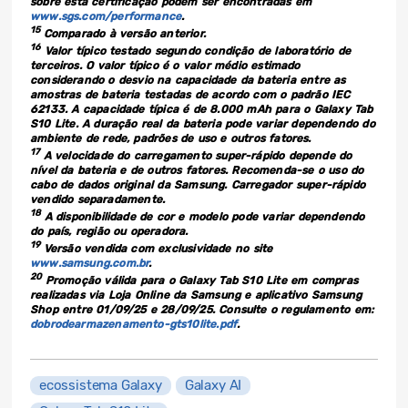
sobre esta certificação podem ser encontradas em
www.sgs.com/performance
.
15
Comparado à versão anterior.
16
Valor típico testado segundo condição de laboratório de
terceiros. O valor típico é o valor médio estimado
considerando o desvio na capacidade da bateria entre as
amostras de bateria testadas de acordo com o padrão IEC
62133. A capacidade típica é de 8.000 mAh para o Galaxy Tab
S10 Lite. A duração real da bateria pode variar dependendo do
ambiente de rede, padrões de uso e outros fatores.
17
A velocidade do carregamento super-rápido depende do
nível da bateria e de outros fatores. Recomenda-se o uso do
cabo de dados original da Samsung. Carregador super-rápido
vendido separadamente.
18
A disponibilidade de cor e modelo pode variar dependendo
do país, região ou operadora.
19
Versão vendida com exclusividade no site
www.samsung.com.br
.
20
Promoção válida para o Galaxy Tab S10 Lite em compras
realizadas via Loja Online da Samsung e aplicativo Samsung
Shop entre 01/09/25 e 28/09/25. Consulte o regulamento em:
dobrodearmazenamento-gts10lite.pdf
.
ecossistema Galaxy
Galaxy AI