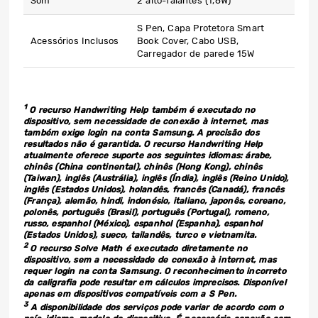
Som
2 alto-falantes (1,6W)
S Pen, Capa Protetora Smart
Acessórios Inclusos
Book Cover, Cabo USB,
Carregador de parede 15W
1
O recurso Handwriting Help também é executado no
dispositivo, sem necessidade de conexão à internet, mas
também exige login na conta Samsung. A precisão dos
resultados não é garantida. O recurso Handwriting Help
atualmente oferece suporte aos seguintes idiomas: árabe,
chinês (China continental), chinês (Hong Kong), chinês
(Taiwan), inglês (Austrália), inglês (Índia), inglês (Reino Unido),
inglês (Estados Unidos), holandês, francês (Canadá), francês
(França), alemão, hindi, indonésio, italiano, japonês, coreano,
polonês, português (Brasil), português (Portugal), romeno,
russo, espanhol (México), espanhol (Espanha), espanhol
(Estados Unidos), sueco, tailandês, turco e vietnamita.
2
O recurso Solve Math é executado diretamente no
dispositivo, sem a necessidade de conexão à internet, mas
requer login na conta Samsung. O reconhecimento incorreto
da caligrafia pode resultar em cálculos imprecisos. Disponível
apenas em dispositivos compatíveis com a S Pen.
3
A disponibilidade dos serviços pode variar de acordo com o