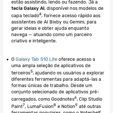
estão assistindo, lendo ou fazendo. Já a
tecla Galaxy AI
, disponível nos modelos de
4
capa teclado
, fornece acesso rápido aos
assistentes de AI Bixby ou Gemini, para
gerar ideias e obter ajuda enquanto
navega — atuando como um parceiro
criativo e inteligente.
O
Galaxy Tab S10 Lite
oferece acesso a
uma ampla seleção de aplicativos de
5
terceiros
, ajudando os usuários a explorar
diferentes ferramentas para adaptá-las a
formas únicas de trabalho. Desde um
conjunto selecionado de aplicativos pré-
6
carregados, como Goodnotes
, Clip Studio
7
8
9
Paint
, LumaFusion
e Notion
até outras
ferramentas populares, como o Noteshelf