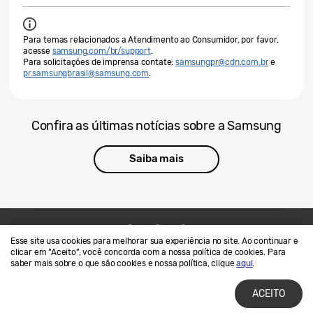
Para temas relacionados a Atendimento ao Consumidor, por favor,
acesse
samsung.com/br/support
.
Para solicitações de imprensa contate:
samsungpr@cdn.com.br
e
pr.samsungbrasil@samsung.com
.
Confira as últimas notícias sobre a Samsung
Saiba mais
Esse site usa cookies para melhorar sua experiência no site. Ao continuar e
Contato
SAMSUNG.COM
clicar em “Aceito”, você concorda com a nossa política de cookies. Para
saber mais sobre o que são cookies e nossa política, clique
aqui
.
Termos de Uso
Privacidade e Cookies
ACEITO