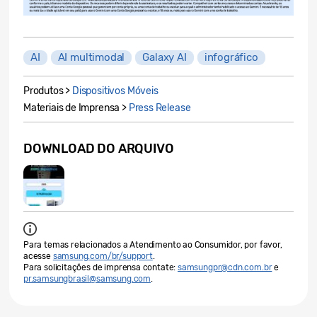
AI
AI multimodal
Galaxy AI
infográfico
Produtos >
Dispositivos Móveis
Materiais de Imprensa >
Press Release
DOWNLOAD DO ARQUIVO
Para temas relacionados a Atendimento ao Consumidor, por favor,
acesse
samsung.com/br/support
.
Para solicitações de imprensa contate:
samsungpr@cdn.com.br
e
pr.samsungbrasil@samsung.com
.