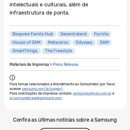
intelectuais e culturais, além de
infraestrutura de ponta.
Bespoke Family Hub
Decentraland
Fornite
House of SAM
Metaverso
Odyseey
SAM
SmartThings
The Freestyle
Materiais de Imprensa >
Press Release
Para temas relacionados a Atendimento ao Consumidor, por favor,
acesse
samsung.com/br/support
.
Para solicitações de imprensa contate:
samsungpr@cdn.com.br
e
pr.samsungbrasil@samsung.com
.
Confira as últimas notícias sobre a Samsung