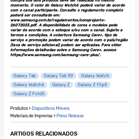
compra dos dois produtos deve ser realizada no mesmo
momento. O valor do Galaxy Watch6 poderá variar de acordo
com o canal participante. Consulte o regulamento completo
poderá ser consultado em:
www.samsung.com.br/regulamentos/comprejunto-
26072023.pdf. A disponibilidade de cores e modelos pode
variar de acordo com o estoque e/ou com o canal. Sujeito a
termos e condições. A cobertura Samsung Care+, tipo de
serviço e promoção podem variar de acordo com o país/região
(taxa de serviço adicional) podem ser aplicadas. Para obter
informações detalhadas sobre o Samsung Care+, acesse
https://www.samsung.com/samsung-care-plus/.
Galaxy Tab
Galaxy Tab S9
Galaxy Watch
Galaxy Watch6
Galaxy Z
Galaxy Z Flip5
Galaxy Z Fold5
Produtos >
Dispositivos Móveis
Materiais de Imprensa >
Press Release
ARTIGOS RELACIONADOS