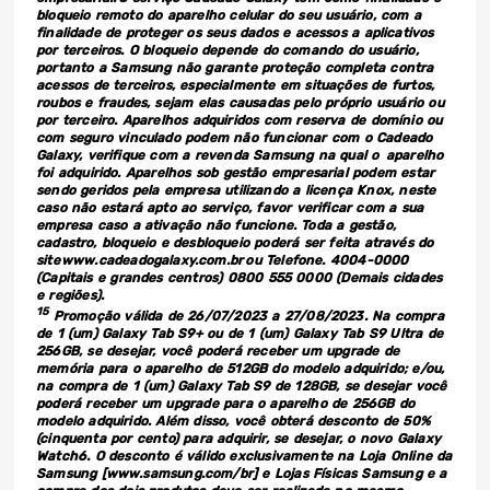
bloqueio remoto do aparelho celular do seu usuário, com a
finalidade de proteger os seus dados e acessos a aplicativos
por terceiros. O bloqueio depende do comando do usuário,
portanto a Samsung não garante proteção completa contra
acessos de terceiros, especialmente em situações de furtos,
roubos e fraudes, sejam elas causadas pelo próprio usuário ou
por terceiro. Aparelhos adquiridos com reserva de domínio ou
com seguro vinculado podem não funcionar com o Cadeado
Galaxy, verifique com a revenda Samsung na qual o aparelho
foi adquirido. Aparelhos sob gestão empresarial podem estar
sendo geridos pela empresa utilizando a licença Knox, neste
caso não estará apto ao serviço, favor verificar com a sua
empresa caso a ativação não funcione. Toda a gestão,
cadastro, bloqueio e desbloqueio poderá ser feita através do
site www.cadeadogalaxy.com.br ou Telefone. 4004-0000
(Capitais e grandes centros) 0800 555 0000 (Demais cidades
e regiões).
15
Promoção válida de 26/07/2023 a 27/08/2023. Na compra
de 1 (um) Galaxy Tab S9+ ou de 1 (um) Galaxy Tab S9 Ultra de
256GB, se desejar, você poderá receber um upgrade de
memória para o aparelho de 512GB do modelo adquirido; e/ou,
na compra de 1 (um) Galaxy Tab S9 de 128GB, se desejar você
poderá receber um upgrade para o aparelho de 256GB do
modelo adquirido. Além disso, você obterá desconto de 50%
(cinquenta por cento) para adquirir, se desejar, o novo Galaxy
Watch6. O desconto é válido exclusivamente na Loja Online da
Samsung [www.samsung.com/br] e Lojas Físicas Samsung e a