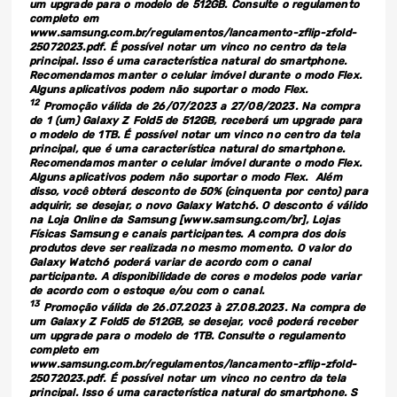
um upgrade para o modelo de 512GB. Consulte o regulamento
completo em
www.samsung.com.br/regulamentos/lancamento-zflip-zfold-
25072023.pdf. É possível notar um vinco no centro da tela
principal. Isso é uma característica natural do smartphone.
Recomendamos manter o celular imóvel durante o modo Flex.
Alguns aplicativos podem não suportar o modo Flex.
12
Promoção válida de 26/07/2023 a 27/08/2023. Na compra
de 1 (um) Galaxy Z Fold5 de 512GB, receberá um upgrade para
o modelo de 1TB. É possível notar um vinco no centro da tela
principal, que é uma característica natural do smartphone.
Recomendamos manter o celular imóvel durante o modo Flex.
Alguns aplicativos podem não suportar o modo Flex. Além
disso, você obterá desconto de 50% (cinquenta por cento) para
adquirir, se desejar, o novo Galaxy Watch6. O desconto é válido
na Loja Online da Samsung [www.samsung.com/br], Lojas
Físicas Samsung e canais participantes. A compra dos dois
produtos deve ser realizada no mesmo momento. O valor do
Galaxy Watch6 poderá variar de acordo com o canal
participante. A disponibilidade de cores e modelos pode variar
de acordo com o estoque e/ou com o canal.
13
Promoção válida de 26.07.2023 à 27.08.2023. Na compra de
um Galaxy Z Fold5 de 512GB, se desejar, você poderá receber
um upgrade para o modelo de 1TB. Consulte o regulamento
completo em
www.samsung.com.br/regulamentos/lancamento-zflip-zfold-
25072023.pdf. É possível notar um vinco no centro da tela
principal. Isso é uma característica natural do smartphone. S