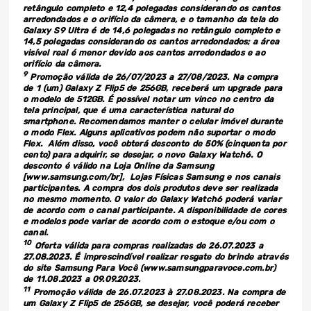
retângulo completo e 12,4 polegadas considerando os cantos
arredondados e o orifício da câmera, e o tamanho da tela do
Galaxy S9 Ultra é de 14,6 polegadas no retângulo completo e
14,5 polegadas considerando os cantos arredondados; a área
visível real é menor devido aos cantos arredondados e ao
orifício da câmera.
9
Promoção válida de 26/07/2023 a 27/08/2023. Na compra
de 1 (um) Galaxy Z Flip5 de 256GB, receberá um upgrade para
o modelo de 512GB. É possível notar um vinco no centro da
tela principal, que é uma característica natural do
smartphone. Recomendamos manter o celular imóvel durante
o modo Flex. Alguns aplicativos podem não suportar o modo
Flex. Além disso, você obterá desconto de 50% (cinquenta por
cento) para adquirir, se desejar, o novo Galaxy Watch6. O
desconto é válido na Loja Online da Samsung
[www.samsung.com/br], Lojas Físicas Samsung e nos canais
participantes. A compra dos dois produtos deve ser realizada
no mesmo momento. O valor do Galaxy Watch6 poderá variar
de acordo com o canal participante. A disponibilidade de cores
e modelos pode variar de acordo com o estoque e/ou com o
canal.
10
Oferta válida para compras realizadas de 26.07.2023 a
27.08.2023. É imprescindível realizar resgate do brinde através
do site Samsung Para Você (www.samsungparavoce.com.br)
de 11.08.2023 a 09.09.2023.
11
Promoção válida de 26.07.2023 à 27.08.2023. Na compra de
um Galaxy Z Flip5 de 256GB, se desejar, você poderá receber