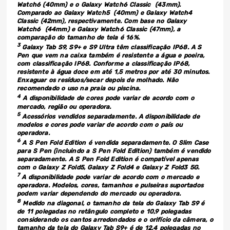
Watch6 (40mm) e o Galaxy Watch6 Classic (43mm).
Comparado ao Galaxy Watch5 (40mm) e Galaxy Watch4
Classic (42mm), respectivamente. Com base no Galaxy
Watch6 (44mm) e Galaxy Watch6 Classic (47mm), a
comparação do tamanho de tela é 16%.
3
Galaxy Tab S9, S9+ e S9 Ultra têm classificação IP68. A S
Pen que vem na caixa também é resistente a água e poeira,
com classificação IP68. Conforme a classificação IP68,
resistente à água doce em até 1,5 metros por até 30 minutos.
Enxaguar os resíduos/secar depois de molhado. Não
recomendado o uso na praia ou piscina.
4
A disponibilidade de cores pode variar de acordo com o
mercado, região ou operadora.
5
Acessórios vendidos separadamente. A disponibilidade de
modelos e cores pode variar de acordo com o país ou
operadora.
6
A S Pen Fold Edition é vendida separadamente. O Slim Case
para S Pen (incluindo a S Pen Fold Edition) também é vendido
separadamente. A S Pen Fold Edition é compatível apenas
com o Galaxy Z Fold5, Galaxy Z Fold4 e Galaxy Z Fold3 5G.
7
A disponibilidade pode variar de acordo com o mercado e
operadora. Modelos, cores, tamanhos e pulseiras suportados
podem variar dependendo do mercado ou operadora.
8
Medido na diagonal, o tamanho da tela do Galaxy Tab S9 é
de 11 polegadas no retângulo completo e 10,9 polegadas
considerando os cantos arredondados e o orifício da câmera, o
tamanho da tela do Galaxy Tab S9+ é de 12,4 polegadas no