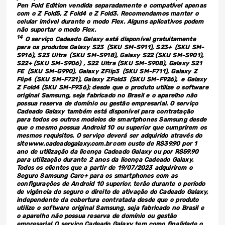
Pen Fold Edition vendida separadamente e compatível apenas
com o Z Fold5, Z Fold4 e Z Fold3. Recomendamos manter o
celular imóvel durante o modo Flex. Alguns aplicativos podem
não suportar o modo Flex.
14
O serviço Cadeado Galaxy está disponível gratuitamente
para os produtos Galaxy S23 (SKU SM-S911), S23+ (SKU SM-
S916), S23 Ultra (SKU SM-S918), Galaxy S22 (SKU SM-S901),
S22+ (SKU SM-S906) , S22 Ultra (SKU SM-S908), Galaxy S21
FE (SKU SM-G990), Galaxy ZFlip3 (SKU SM-F711), Galaxy Z
Flip4 (SKU SM-F721), Galaxy ZFold3 (SKU ‎SM-F926), e Galaxy
Z Fold4 (SKU SM-F936); desde que o produto utilize o software
original Samsung, seja fabricado no Brasil e o aparelho não
possua reserva de domínio ou gestão empresarial. O serviço
Cadeado Galaxy também está disponível para contratação
para todos os outros modelos de smartphones Samsung desde
que o mesmo possua Android 10 ou superior que cumprirem os
mesmos requisitos. O serviço deverá ser adquirido através do
site www.cadeadogalaxy.com.br com custo de R$39,90 por 1
ano de utilização da licença Cadeado Galaxy ou por R$59,90
para utilização durante 2 anos da licença Cadeado Galaxy.
Todos os clientes que a partir de 19/07/2023 adquirirem o
Seguro Samsung Care+ para os smartphones com as
configurações de Android 10 superior, terão durante o período
de vigência do seguro o direito de ativação do Cadeado Galaxy,
independente da cobertura contratada desde que o produto
utilize o software original Samsung, seja fabricado no Brasil e
o aparelho não possua reserva de domínio ou gestão
empresarial. O serviço Cadeado Galaxy tem como finalidade o