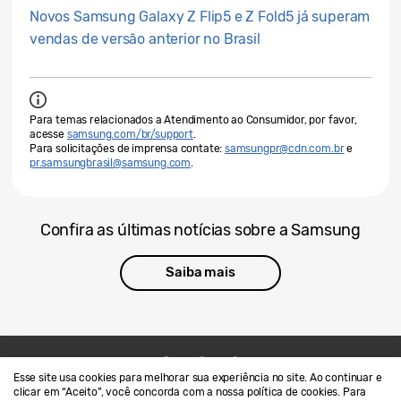
Novos Samsung Galaxy Z Flip5 e Z Fold5 já superam
vendas de versão anterior no Brasil
Para temas relacionados a Atendimento ao Consumidor, por favor,
acesse
samsung.com/br/support
.
Para solicitações de imprensa contate:
samsungpr@cdn.com.br
e
pr.samsungbrasil@samsung.com
.
Confira as últimas notícias sobre a Samsung
Saiba mais
Esse site usa cookies para melhorar sua experiência no site. Ao continuar e
Contato
SAMSUNG.COM
clicar em “Aceito”, você concorda com a nossa política de cookies. Para