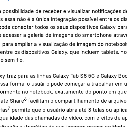
a possibilidade de receber e visualizar notificações
essa não é a única integração possível entre os di
 pode conectar todos os seus dispositivos Galaxy pa
ne acessar a galeria de imagens do smartphone atrav
4
para ampliar a visualização de imagem do notebook
entre os dispositivos Galaxy, que incluem tablets, 
o sem fio.
y traz para as linhas Galaxy Tab S8 5G e Galaxy Book
Dessa forma, o usuário pode começar a trabalhar em
riormente no notebook, exatamente do ponto em que
6
vate Share
facilitam o compartilhamento de arquivo
7
efas
permite que o usuário abra até 3 telas ou aplic
 qualidade das chamadas de vídeo, com efeitos de 
alização automática de sua imagem graças ao Modo 