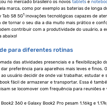
ou no mercado brasileiro os novos
tablets
e
notebo
pela marca, como por exemplo as baterias de longa 
1
y Tab S8 5G
inovações tecnológicas capazes de aten
e tornar o seu dia a dia muito mais prático e conf
dem contribuir com a produtividade do usuário, a
a abaixo!
ade para diferentes rotinas
mada das atividades presenciais e a flexibilização d
ar preferência para aparelhos mais leves e finos. O 
 usuário decidir de onde vai trabalhar, estudar e se
ebook fácil de armazenar e transportar. Essa é tamb
ecisam se locomover com frequência para reuniões e 
y Book2 360 e Galaxy Book2 Pro pesam 1.16kg e 1.17k