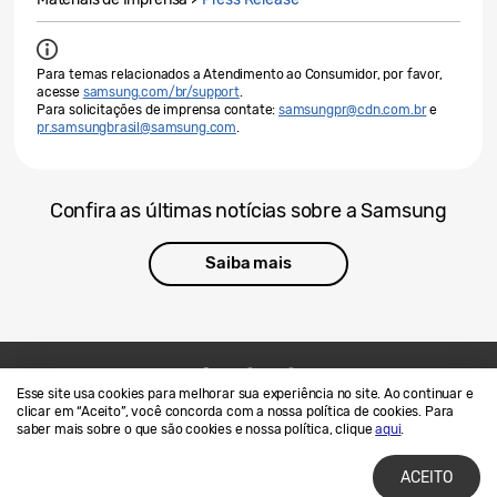
Para temas relacionados a Atendimento ao Consumidor, por favor,
acesse
samsung.com/br/support
.
Para solicitações de imprensa contate:
samsungpr@cdn.com.br
e
pr.samsungbrasil@samsung.com
.
Confira as últimas notícias sobre a Samsung
Saiba mais
Esse site usa cookies para melhorar sua experiência no site. Ao continuar e
Contato
SAMSUNG.COM
clicar em “Aceito”, você concorda com a nossa política de cookies. Para
saber mais sobre o que são cookies e nossa política, clique
aqui
.
Termos de Uso
Privacidade e Cookies
ACEITO