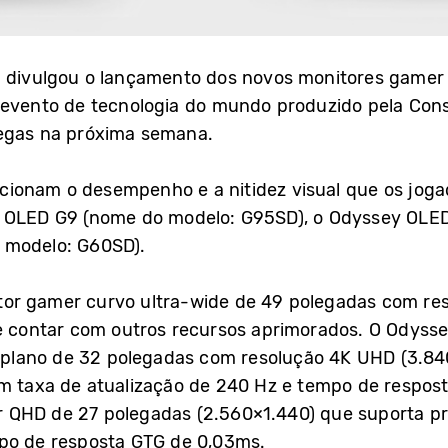
. divulgou o lançamento dos novos monitores gamer
 evento de tecnologia do mundo produzido pela Con
Vegas na próxima semana.
cionam o desempenho e a nitidez visual que os jog
y OLED G9 (nome do modelo: G95SD), o Odyssey OLE
 modelo: G60SD).
or gamer curvo ultra-wide de 49 polegadas com res
de contar com outros recursos aprimorados. O Odysse
lano de 32 polegadas com resolução 4K UHD (3.840
em taxa de atualização de 240 Hz e tempo de respos
QHD de 27 polegadas (2.560×1.440) que suporta pro
po de resposta GTG de 0,03ms.