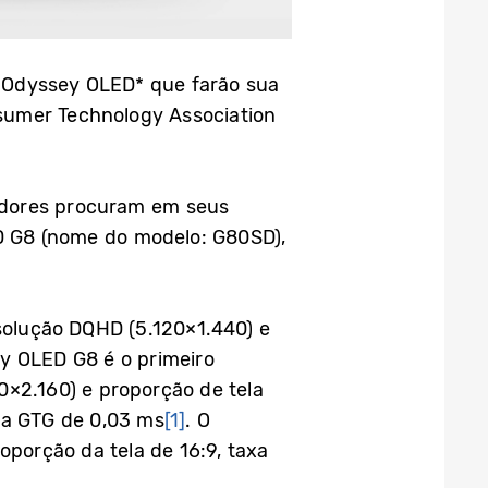
 Odyssey OLED* que farão sua
sumer Technology Association
adores procuram em seus
D G8 (nome do modelo: G80SD),
olução DQHD (5.120×1.440) e
y OLED G8 é o primeiro
×2.160) e proporção de tela
ta GTG de 0,03 ms
[1]
. O
porção da tela de 16:9, taxa