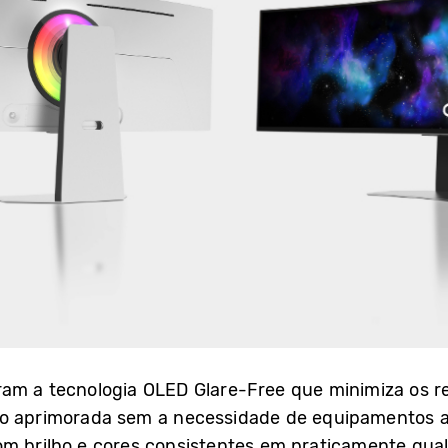
am a tecnologia OLED Glare-Free que minimiza os ref
ão aprimorada sem a necessidade de equipamentos ad
om brilho e cores consistentes em praticamente qua