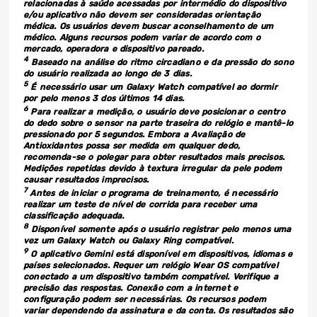
relacionadas à saúde acessadas por intermédio do dispositivo
e/ou aplicativo não devem ser consideradas orientação
médica. Os usuários devem buscar aconselhamento de um
médico. Alguns recursos podem variar de acordo com o
mercado, operadora e dispositivo pareado.
4
Baseado na análise do ritmo circadiano e da pressão do sono
do usuário realizada ao longo de 3 dias.
5
É necessário usar um Galaxy Watch compatível ao dormir
por pelo menos 3 dos últimos 14 dias.
6
Para realizar a medição, o usuário deve posicionar o centro
do dedo sobre o sensor na parte traseira do relógio e mantê-lo
pressionado por 5 segundos. Embora a Avaliação de
Antioxidantes possa ser medida em qualquer dedo,
recomenda-se o polegar para obter resultados mais precisos.
Medições repetidas devido à textura irregular da pele podem
causar resultados imprecisos.
7
Antes de iniciar o programa de treinamento, é necessário
realizar um teste de nível de corrida para receber uma
classificação adequada.
8
Disponível somente após o usuário registrar pelo menos uma
vez um Galaxy Watch ou Galaxy Ring compatível.
9
O aplicativo Gemini está disponível em dispositivos, idiomas e
países selecionados. Requer um relógio Wear OS compatível
conectado a um dispositivo também compatível. Verifique a
precisão das respostas. Conexão com a internet e
configuração podem ser necessárias. Os recursos podem
variar dependendo da assinatura e da conta. Os resultados são