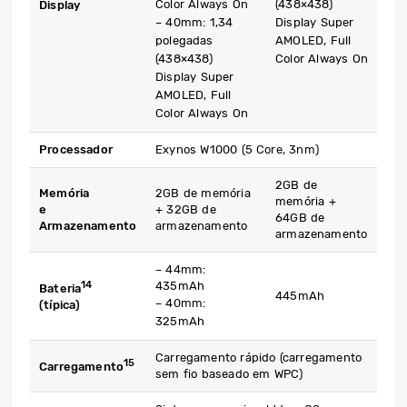
Color Always On
(438×438)
Display
– 40mm: 1,34
Display Super
polegadas
AMOLED, Full
(438×438)
Color Always On
Display Super
AMOLED, Full
Color Always On
Processador
Exynos W1000 (5 Core, 3nm)
2GB de
Memória
2GB de memória
memória +
e
+ 32GB de
64GB de
Armazenamento
armazenamento
armazenamento
– 44mm:
14
435mAh
Bateria
445mAh
– 40mm:
(típica)
325mAh
Carregamento rápido (carregamento
15
Carregamento
sem fio baseado em WPC)