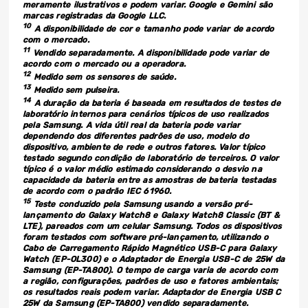
meramente ilustrativos e podem variar. Google e Gemini são
marcas registradas da Google LLC.
10
A disponibilidade de cor e tamanho pode variar de acordo
com o mercado.
11
Vendido separadamente. A disponibilidade pode variar de
acordo com o mercado ou a operadora.
12
Medido sem os sensores de saúde.
13
Medido sem pulseira.
14
A duração da bateria é baseada em resultados de testes de
laboratório internos para cenários típicos de uso realizados
pela Samsung. A vida útil real da bateria pode variar
dependendo dos diferentes padrões de uso, modelo do
dispositivo, ambiente de rede e outros fatores. Valor típico
testado segundo condição de laboratório de terceiros. O valor
típico é o valor médio estimado considerando o desvio na
capacidade da bateria entre as amostras de bateria testadas
de acordo com o padrão IEC 61960.
15
Teste conduzido pela Samsung usando a versão pré-
lançamento do Galaxy Watch8 e Galaxy Watch8 Classic (BT &
LTE), pareados com um celular Samsung. Todos os dispositivos
foram testados com software pré-lançamento, utilizando o
Cabo de Carregamento Rápido Magnético USB-C para Galaxy
Watch (EP-OL300) e o Adaptador de Energia USB-C de 25W da
Samsung (EP-TA800). O tempo de carga varia de acordo com
a região, configurações, padrões de uso e fatores ambientais;
os resultados reais podem variar. Adaptador de Energia USB C
25W da Samsung (EP-TA800) vendido separadamente.