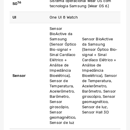
Sistema operacional Wear OS com
16
SO
tecnologia Samsung (Wear OS 6)
UI
One UI 8 Watch
Sensor
BioActive da
Samsung
Sensor BioActive
(Sensor Óptico
da Samsung
Bio-signal +
(Sensor Óptico Bio-
Sinal Cardíaco
signal + Sinal
Elétrico +
Cardíaco Elétrico +
Análise de
Análise de
Impedância
Impedância
Sensor
Bioelétrica),
Bioelétrica), Sensor
Sensor de
de Temperatura,
Temperatura,
Acelerômetro,
Acelerômetro,
Barômetro, Sensor
Barômetro,
giroscópio, Sensor
Sensor
geomagnético,
giroscópio,
Sensor de luz,
Sensor
Sensor Hall 3D
geomagnético,
Sensor de luz