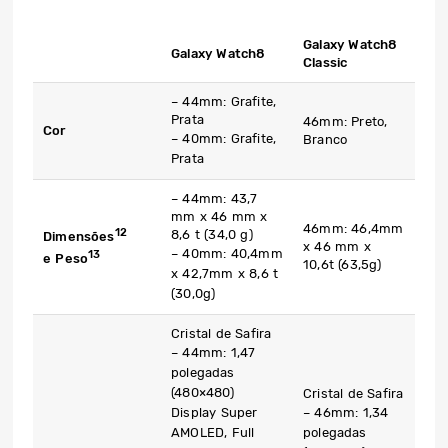
Galaxy Watch8
Galaxy Watch8
Classic
– 44mm: Grafite,
Prata
46mm: Preto,
Cor
– 40mm: Grafite,
Branco
Prata
– 44mm: 43,7
mm x 46 mm x
46mm: 46,4mm
12
8,6 t (34,0 g)
Dimensões
x 46 mm x
– 40mm: 40,4mm
13
e Peso
10,6t (63,5g)
x 42,7mm x 8,6 t
(30,0g)
Cristal de Safira
– 44mm: 1,47
polegadas
(480×480)
Cristal de Safira
Display Super
– 46mm: 1,34
AMOLED, Full
polegadas