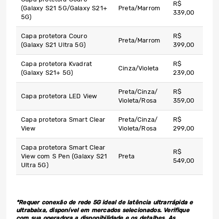
R$
(Galaxy S21 5G/Galaxy S21+
Preta/Marrom
339,00
5G)
Capa protetora Couro
R$
Preta/Marrom
(Galaxy S21 Ultra 5G)
399,00
Capa protetora Kvadrat
R$
Cinza/Violeta
(Galaxy S21+ 5G)
239,00
Preta/Cinza/
R$
Capa protetora LED View
Violeta/Rosa
359,00
Capa protetora Smart Clear
Preta/Cinza/
R$
View
Violeta/Rosa
299,00
Capa protetora Smart Clear
R$
View com S Pen (Galaxy S21
Preta
549,00
Ultra 5G)
*Requer conexão de rede 5G ideal de latência ultrarrápida e
ultrabaixa, disponível em mercados selecionados. Verifique
com sua operadora a disponibilidade e os detalhes. As