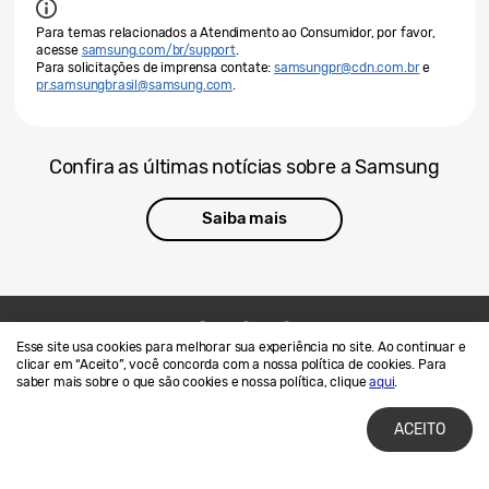
Para temas relacionados a Atendimento ao Consumidor, por favor,
acesse
samsung.com/br/support
.
Para solicitações de imprensa contate:
samsungpr@cdn.com.br
e
pr.samsungbrasil@samsung.com
.
Confira as últimas notícias sobre a Samsung
Saiba mais
Esse site usa cookies para melhorar sua experiência no site. Ao continuar e
Contato
SAMSUNG.COM
clicar em “Aceito”, você concorda com a nossa política de cookies. Para
saber mais sobre o que são cookies e nossa política, clique
aqui
.
Termos de Uso
Privacidade e Cookies
ACEITO