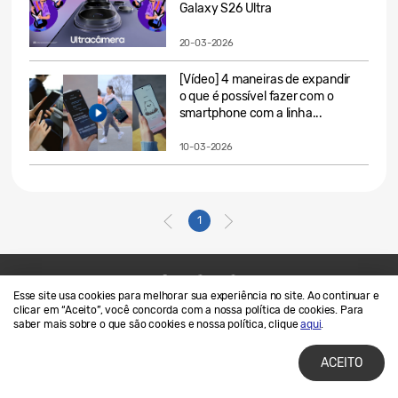
Galaxy S26 Ultra
20-03-2026
[Vídeo] 4 maneiras de expandir
o que é possível fazer com o
smartphone com a linha...
10-03-2026
1
Esse site usa cookies para melhorar sua experiência no site. Ao continuar e
Contato
SAMSUNG.COM
clicar em “Aceito”, você concorda com a nossa política de cookies. Para
saber mais sobre o que são cookies e nossa política, clique
aqui
.
Termos de Uso
Privacidade e Cookies
ACEITO