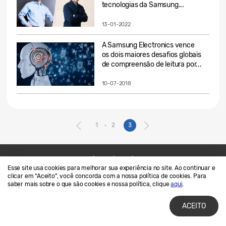
tecnologias da Samsung...
13-01-2022
A Samsung Electronics vence
os dois maiores desafios globais
de compreensão de leitura por...
10-07-2018
1
2
3
Esse site usa cookies para melhorar sua experiência no site. Ao continuar e
Contato
SAMSUNG.COM
clicar em “Aceito”, você concorda com a nossa política de cookies. Para
saber mais sobre o que são cookies e nossa política, clique
aqui
.
Termos de Uso
Privacidade e Cookies
ACEITO