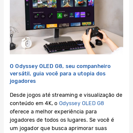
O Odyssey OLED G8, seu companheiro
versátil, guia você para a utopia dos
jogadores
Desde jogos até streaming e visualização de
conteúdo em 4K, o
Odyssey OLED G8
oferece a melhor experiência para
jogadores de todos os lugares. Se você é
um jogador que busca aprimorar suas