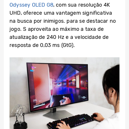
Odyssey OLED G8
, com sua resolução 4K
UHD, oferece uma vantagem significativa
na busca por inimigos. para se destacar no
jogo. S aproveita ao máximo a taxa de
atualização de 240 Hz e a velocidade de
resposta de 0,03 ms (GtG).