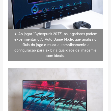
▲ Ao jogar “Cyberpunk 2077”, os jogadores podem
experimentar o AI Auto Game Mode, que analisa o
título do jogo e muda automaticamente a
configuração para exibir a qualidade de imagem e
som ideais.