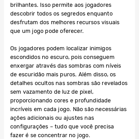
brilhantes. Isso permite aos jogadores
descobrir todos os segredos enquanto
desfrutam dos melhores recursos visuais
que um jogo pode oferecer.
Os jogadores podem localizar inimigos
escondidos no escuro, pois conseguem
enxergar através das sombras com níveis
de escuridão mais puros. Além disso, os
detalhes ocultos nas sombras são revelados
sem vazamento de luz de pixel,
proporcionando cores e profundidade
incríveis em cada jogo. Não são necessárias
ações adicionais ou ajustes nas
configurações – tudo que você precisa
fazer é se concentrar no jogo.