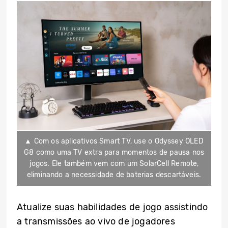
▲ Com os aplicativos Smart TV, use o Odyssey OLED
G8 como uma TV extra para momentos de pausa nos
jogos. Ele também vem com um SolarCell Remote,
eliminando a necessidade de baterias descartáveis.
Atualize suas habilidades de jogo assistindo
a transmissões ao vivo de jogadores