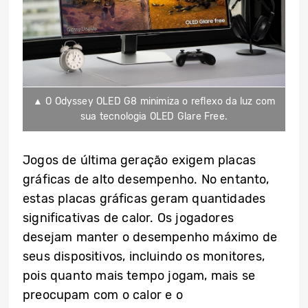
▲ O Odyssey OLED G8 minimiza o reflexo da luz com
sua tecnologia OLED Glare Free.
Jogos de última geração exigem placas
gráficas de alto desempenho. No entanto,
estas placas gráficas geram quantidades
significativas de calor. Os jogadores
desejam manter o desempenho máximo de
seus dispositivos, incluindo os monitores,
pois quanto mais tempo jogam, mais se
preocupam com o calor e o