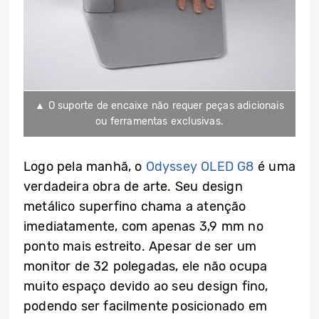
▲ O suporte de encaixe não requer peças adicionais
ou ferramentas exclusivas.
Logo pela manhã, o
Odyssey OLED G8
é uma
verdadeira obra de arte. Seu design
metálico superfino chama a atenção
imediatamente, com apenas 3,9 mm no
ponto mais estreito. Apesar de ser um
monitor de 32 polegadas, ele não ocupa
muito espaço devido ao seu design fino,
podendo ser facilmente posicionado em