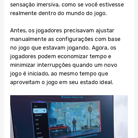
sensação imersiva, como se você estivesse
realmente dentro do mundo do jogo.
Antes, os jogadores precisavam ajustar
manualmente as configurações com base
no jogo que estavam jogando. Agora, os
jogadores podem economizar tempo e
minimizar interrupções quando um novo
jogo é iniciado, ao mesmo tempo que
aproveitam o jogo em seu estado ideal.