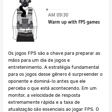
Os jogos FPS são a chave para preparar as
mãos para um dia de jogos e
entretenimento. A estratégia fundamental
para os jogos desse gênero é surpreender o
oponente e dominá-lo antes que ele
perceba o que está acontecendo. Em um
monitor, a velocidade de resposta
extremamente rápida e a taxa de
atualização são essenciais ao jogar FPS. O