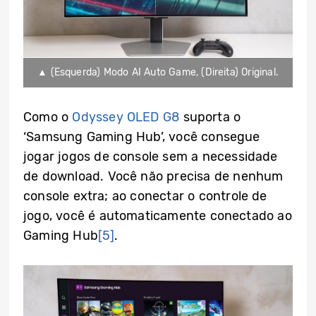
▲ (Esquerda) Modo AI Auto Game, (Direita) Original.
Como o
Odyssey OLED G8
suporta o
‘Samsung Gaming Hub’, você consegue
jogar jogos de console sem a necessidade
de download. Você não precisa de nenhum
console extra; ao conectar o controle de
jogo, você é automaticamente conectado ao
Gaming Hub
[5]
.