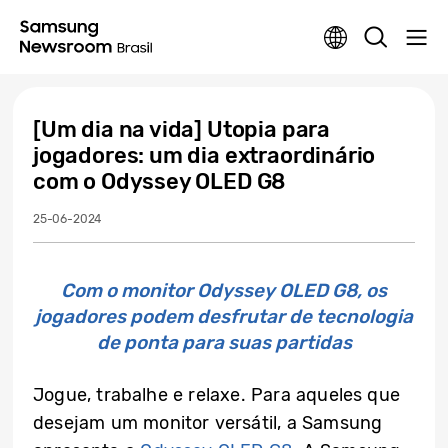
[Um dia na vida] Utopia para
jogadores: um dia extraordinário
com o Odyssey OLED G8
25-06-2024
Com o monitor Odyssey OLED G8, os
jogadores podem desfrutar de tecnologia
de ponta para suas partidas
Jogue, trabalhe e relaxe. Para aqueles que
desejam um monitor versátil, a Samsung