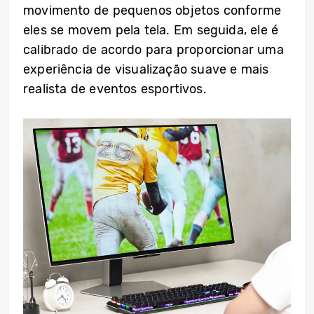
movimento de pequenos objetos conforme
eles se movem pela tela. Em seguida, ele é
calibrado de acordo para proporcionar uma
experiência de visualização suave e mais
realista de eventos esportivos.