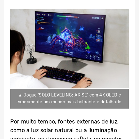
▲ Jogue ‘SOLO LEVELING: ARISE’ com 4K OLED e
experimente um mundo mais brilhante e detalhado.
Por muito tempo, fontes externas de luz,
como a luz solar natural ou a iluminação
ambiente, costumavam refletir no monitor,