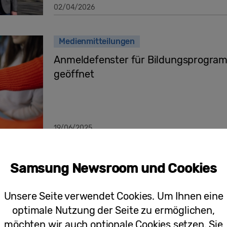
02/04/2026
Medienmitteilungen
Anmeldefenster für Bildungsprogra
geöffnet
19/06/2025
Medienmitteilungen
Samsung Newsroom und Cookies
Second-Hand-Mode mit Power: Schul
Bildungsprogramm von Samsung
Unsere Seite verwendet Cookies. Um Ihnen eine
optimale Nutzung der Seite zu ermöglichen,
möchten wir auch optionale Cookies setzen. Sie