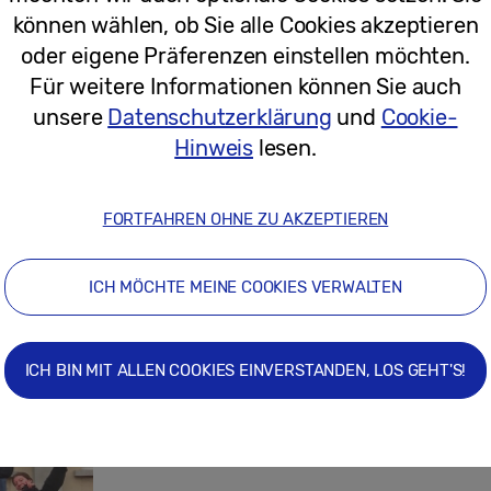
können wählen, ob Sie alle Cookies akzeptieren
15/04/2025
oder eigene Präferenzen einstellen möchten.
Für weitere Informationen können Sie auch
unsere
Datenschutzerklärung
und
Cookie-
Medienmitteilungen
Hinweis
lesen.
Müll ist out – Junge Schülerinnen un
Bildungsprojekt auf Kreislaufwirtscha
FORTFAHREN OHNE ZU AKZEPTIEREN
ICH MÖCHTE MEINE COOKIES VERWALTEN
27/08/2024
ICH BIN MIT ALLEN COOKIES EINVERSTANDEN, LOS GEHT'S!
Medienmitteilungen
Schulklasse aus Thun gewinnt Bild