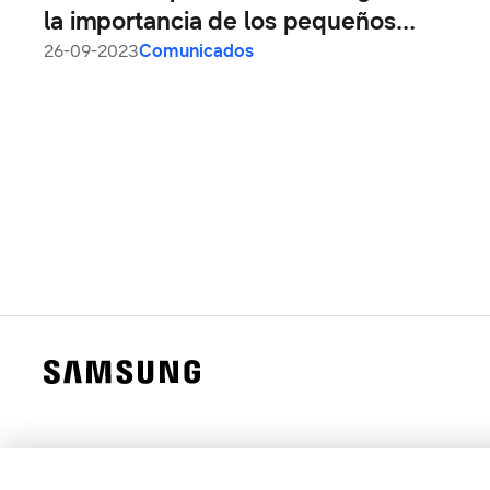
la importancia de los pequeños
cambios para conseguir un mundo más
26-09-2023
Comunicados
sostenible