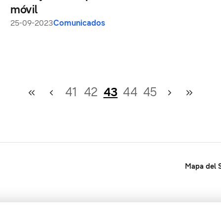
móvil
25-09-2023
Comunicados
41
42
43
44
45
Mapa del S