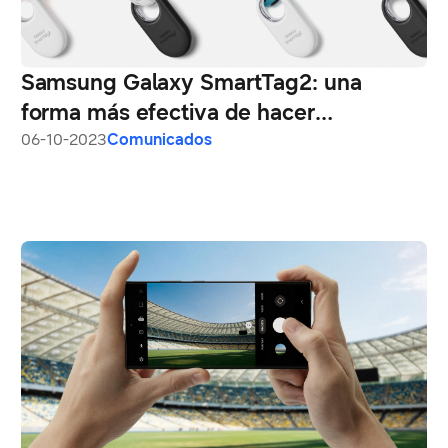
Samsung Galaxy SmartTag2: una
forma más efectiva de hacer
seguimiento a tus objetos de valor
06-10-2023
Comunicados