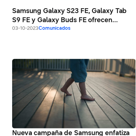
Samsung Galaxy S23 FE, Galaxy Tab
S9 FE y Galaxy Buds FE ofrecen
características destacadas a más
03-10-2023
Comunicados
usuarios
Nueva campaña de Samsung enfatiza