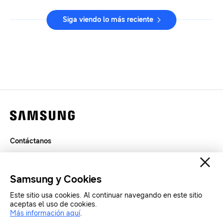
Siga viendo lo más reciente
Contáctanos
Términos de Uso
Privacidad
Samsung y Cookies
SAMSUNG.COM
Este sitio usa cookies. Al continuar navegando en este sitio
aceptas el uso de cookies.
Copyright© SAMSUNG Todos los derechos reservados.
Más información aquí
.