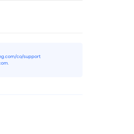
g.com/co/support
com
.