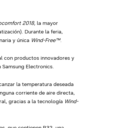
comfort 2018,
la mayor
tización). Durante la feria,
naria y única
Wind-Free™
.
al con productos innovadores y
en Samsung Electronics.
canzar la temperatura deseada
nguna corriente de aire directa,
ral, gracias a la tecnología
Wind-
es, que contienen R32, una