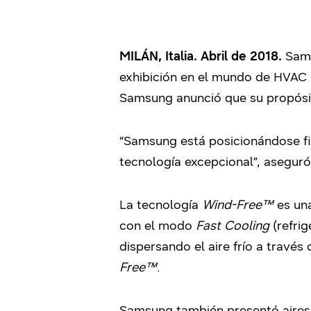
MILÁN, Italia. Abril de 2018.
Sams
exhibición en el mundo de HVAC (p
Samsung anunció que su propósit
“Samsung está posicionándose fi
tecnología excepcional”, aseguró
La tecnología
Wind-Free™
es una
con el modo
Fast Cooling
(refrig
dispersando el aire frío a través 
Free™
.
Samsung también presentó aires 