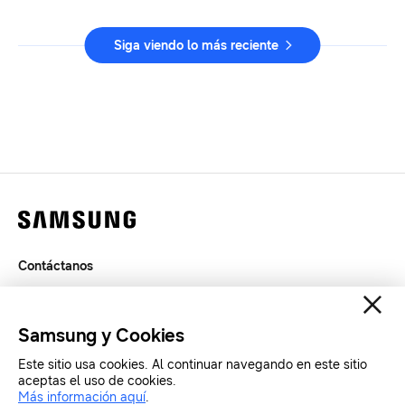
Siga viendo lo más reciente
Contáctanos
Términos de Uso
Privacidad
Samsung y Cookies
SAMSUNG.COM
Este sitio usa cookies. Al continuar navegando en este sitio
aceptas el uso de cookies.
Copyright© SAMSUNG Todos los derechos reservados.
Más información aquí
.