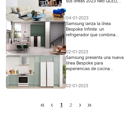
sus líneas 2023 Neo QLED,
MICRO LED y Samsung OLED
04-01-2023
Samsung lanza la línea
Bespoke Infinite: un
refrigerador que combina
diseño atemporal con el
máximo rendimiento
02-01-2023
Samsung presenta una nueva
línea Bespoke para
experiencias de cocina
conectadas y personalizadas
en CES 2023
02-01-2023
1
2