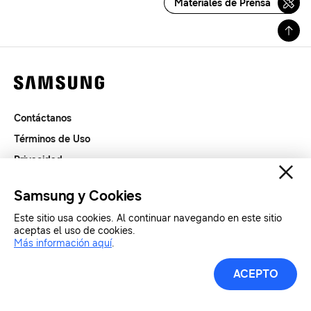
Materiales de Prensa
Contáctanos
Términos de Uso
Privacidad
SAMSUNG.COM
Samsung y Cookies
Este sitio usa cookies. Al continuar navegando en este sitio
Copyright© SAMSUNG Todos los derechos reservados.
aceptas el uso de cookies.
Más información aquí
.
ACEPTO