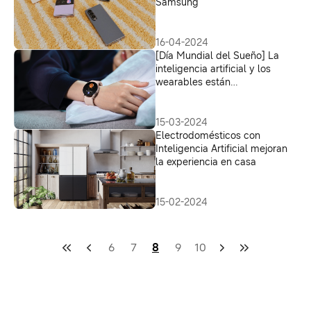
Samsung
16-04-2024
[Día Mundial del Sueño] La
inteligencia artificial y los
wearables están
revolucionando el sueño
15-03-2024
Electrodomésticos con
Inteligencia Artificial mejoran
la experiencia en casa
15-02-2024
6
7
8
9
10