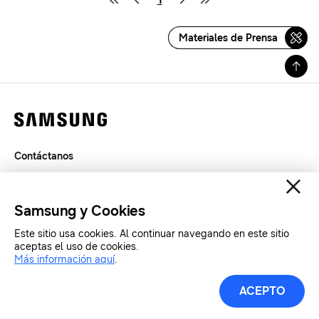
Materiales de Prensa
Contáctanos
Términos de Uso
Privacidad
Samsung y Cookies
SAMSUNG.COM
Este sitio usa cookies. Al continuar navegando en este sitio
aceptas el uso de cookies.
Copyright© SAMSUNG Todos los derechos reservados.
Más información aquí
.
ACEPTO