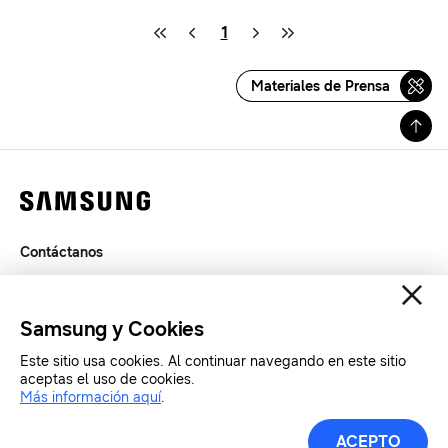
1
Materiales de Prensa
Contáctanos
Términos de Uso
Privacidad
Samsung y Cookies
SAMSUNG.COM
Este sitio usa cookies. Al continuar navegando en este sitio
aceptas el uso de cookies.
Copyright© SAMSUNG Todos los derechos reservados.
Más información aquí
.
ACEPTO