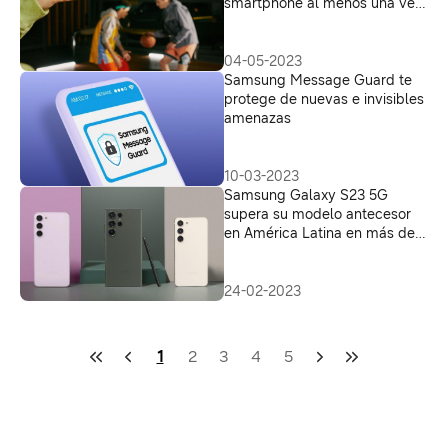
smartphone al menos una vez
al año
04-05-2023
Samsung Message Guard te
protege de nuevas e invisibles
amenazas
10-03-2023
Samsung Galaxy S23 5G
supera su modelo antecesor
en América Latina en más de
50% y en Colombia, en 58%
24-02-2023
1
2
3
4
5