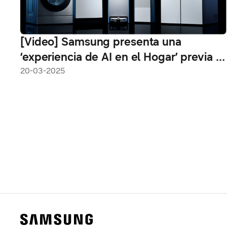
[Video] Samsung presenta una
‘experiencia de AI en el Hogar’ previa al
evento “Welcome to Bespoke AI”
20-03-2025