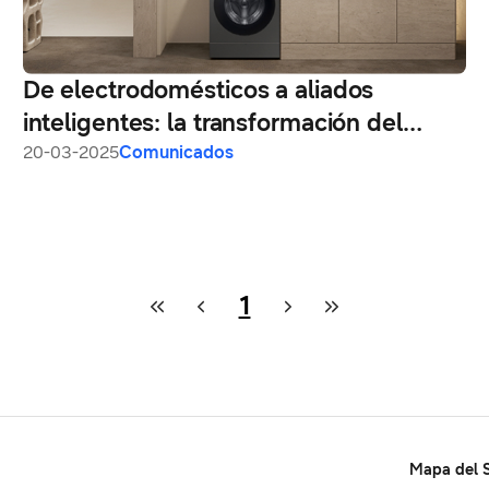
De electrodomésticos a aliados
inteligentes: la transformación del
hogar
20-03-2025
Comunicados
1
Mapa del S