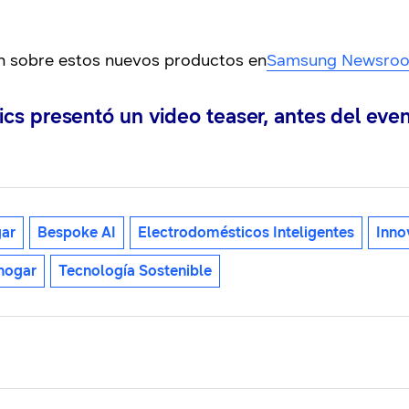
n sobre estos nuevos productos en
Samsung Newsro
cs presentó un video teaser, antes del ev
gar
Bespoke AI
Electrodomésticos Inteligentes
Inno
 hogar
Tecnología Sostenible