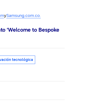
om
y
Samsung.com.co.
ento ‘Welcome to Bespoke
vación tecnológica