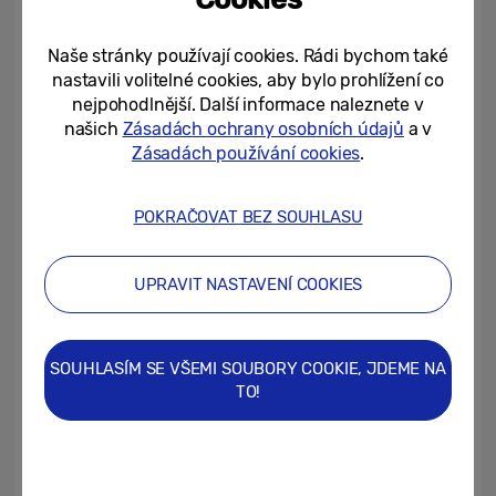
Naše stránky používají cookies. Rádi bychom také
Čtení se zvukovými efekty
nastavili volitelné cookies, aby bylo prohlížení co
nejpohodlnější. Další informace naleznete v
Výborný potenciál má podle odborné poroty
našich
Zásadách ochrany osobních údajů
a v
nápad 19letého Ondřeje z Kroměříže –
Zásadách používání cookies
.
chytrá interaktivní čtečka pro „zábavnější“
čtení klasických knih. Ta díky technologii Eye
POKRAČOVAT BEZ SOUHLASU
tracking rozezná obsah právě čteného textu
a dokreslí ho obrazovými a zvukovými
UPRAVIT NASTAVENÍ COOKIES
efekty. Stránky mohou hořet, čtenář
najednou uslyší výstřel nebo mu přes text
přejede vůz.
„Pro generaci lidí do 20 let,
SOUHLASÍM SE VŠEMI SOUBORY COOKIE, JDEME NA
TO!
zvyklou na úderné obsahy ze sociálních sítí
a internetu, to může být řešení, jak při čtení
knih udržet pozornost a udělat klasické
knihy pro mladé lidi atraktivnější,“
míní autor