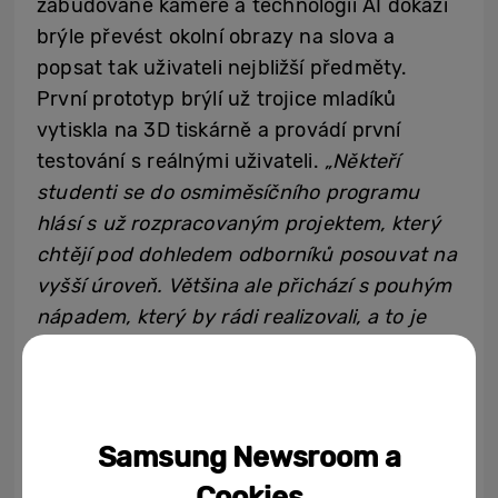
zabudované kameře a technologii AI dokáží
brýle převést okolní obrazy na slova a
popsat tak uživateli nejbližší předměty.
První prototyp brýlí už trojice mladíků
vytiskla na 3D tiskárně a provádí první
testování s reálnými uživateli.
„Někteří
studenti se do osmiměsíčního programu
hlásí s už rozpracovaným projektem, který
chtějí pod dohledem odborníků posouvat na
vyšší úroveň. Většina ale přichází s pouhým
nápadem, který by rádi realizovali, a to je
také naším cílem. Ukázat talentovaným
studentům, jak a s jakými funkčními nástroji
mohou svých plánů dosáhnout,“
přiblížila
Zuzana Mravík Zelenická.
Samsung Newsroom a
Cookies