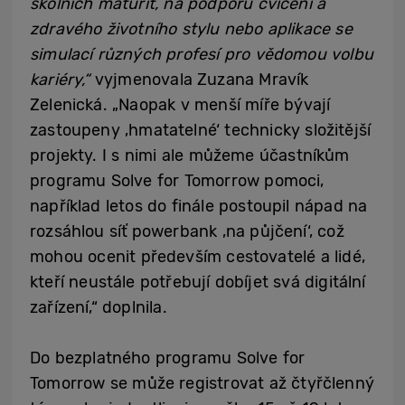
školních maturit, na podporu cvičení a
zdravého životního stylu nebo aplikace se
simulací různých profesí pro vědomou volbu
kariéry,“
vyjmenovala Zuzana Mravík
Zelenická. „Naopak v menší míře bývají
zastoupeny ‚hmatatelné‘ technicky složitější
projekty. I s nimi ale můžeme účastníkům
programu Solve for Tomorrow pomoci,
například letos do finále postoupil nápad na
rozsáhlou síť powerbank ‚na půjčení‘, což
mohou ocenit především cestovatelé a lidé,
kteří neustále potřebují dobíjet svá digitální
zařízení,“ doplnila.
Do bezplatného programu Solve for
Tomorrow se může registrovat až čtyřčlenný