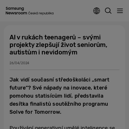
AI v rukách teenagerů – svými
projekty zlepšují život seniorům,
autistům i nevidomým
26/04/2024
Jak vidí současní středoškoláci „smart
future“? Své nápady na inovace, které
pomohou statisícům lidí, představila
desítka finalistů soutěžního programu
Solve for Tomorrow.
Používání generativní umělé inteligence se