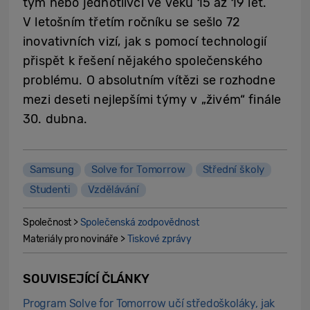
tým nebo jednotlivci ve věku 15 až 19 let.
V letošním třetím ročníku se sešlo 72
inovativních vizí, jak s pomocí technologií
přispět k řešení nějakého společenského
problému. O absolutním vítězi se rozhodne
mezi deseti nejlepšími týmy v „živém“ finále
30. dubna.
Samsung
Solve for Tomorrow
Střední školy
Studenti
Vzdělávání
Společnost >
Společenská zodpovědnost
Materiály pro novináře >
Tiskové zprávy
SOUVISEJÍCÍ ČLÁNKY
Program Solve for Tomorrow učí středoškoláky, jak