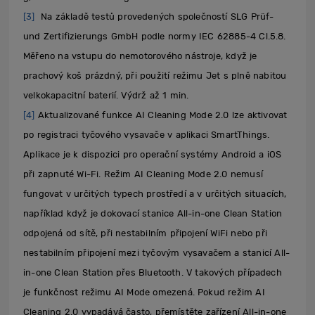
[3]
Na základě testů provedených společností SLG Prüf-
und Zertifizierungs GmbH podle normy IEC 62885-4 Cl.5.8.
Měřeno na vstupu do nemotorového nástroje, když je
prachový koš prázdný, při použití režimu Jet s plně nabitou
velkokapacitní baterií. Výdrž až 1 min.
[4]
Aktualizované funkce AI Cleaning Mode 2.0 lze aktivovat
po registraci tyčového vysavače v aplikaci SmartThings.
Aplikace je k dispozici pro operační systémy Android a iOS
při zapnuté Wi-Fi. Režim AI Cleaning Mode 2.0 nemusí
fungovat v určitých typech prostředí a v určitých situacích,
například když je dokovací stanice All-in-one Clean Station
odpojená od sítě, při nestabilním připojení WiFi nebo při
nestabilním připojení mezi tyčovým vysavačem a stanicí All-
in-one Clean Station přes Bluetooth. V takových případech
je funkčnost režimu AI Mode omezená. Pokud režim AI
Cleaning 2.0 vypadává často, přemístěte zařízení All-in-one