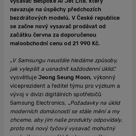
vysavač Bespoke AI Jet Lite, který
navazuje na úspěchy předchozích
bezdrátových modelů. V České republice
se začne nový vysavač prodávat od
začátku června za doporučenou
maloobchodní cenu od 21 990 Kč.
„
V Samsungu neustále hledáme způsoby,
jak vylepšit a usnadnit každodenní úklid
,“
vysvětluje
Jeong Seung Moon,
výkonný
viceprezident a ředitel týmu pro výzkum a
vývoj v divizi digitálních spotřebičů
Samsung Electronics. „
Požadavky na úklid
moderních domácností se stále mění a my
chceme, aby jim naše produkty odpovídaly,
proto má nový tyčový vysavač mohutný