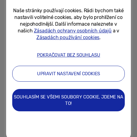
výkonem až 400 W
. A pro zájemce o lehčí
typ je tu nový Bespoke AI Jet Lite, jehož
Naše stránky používají cookies. Rádi bychom také
nastavili volitelné cookies, aby bylo prohlížení co
sací výkon dosahuje 280 W.
nejpohodlnější. Další informace naleznete v
našich
Zásadách ochrany osobních údajů
a v
Vedle řady Bespoke AI Jet nabízí Samsung i
Zásadách používání cookies
.
spoustu dalších vysavačů, například Jet 95,
85 a mnohé jiné. V každé řadě jsou k
POKRAČOVAT BEZ SOUHLASU
dispozici nejrůznější šikovná řešení, např.
speciální zametače Spray Spinning
UPRAVIT NASTAVENÍ COOKIES
Sweepers, dobíjecí stanice Clean Stations
nebo různé kombinace kartáčů, takže si
vybere každý.
SOUHLASÍM SE VŠEMI SOUBORY COOKIE, JDEME NA
TO!
Dostupnost