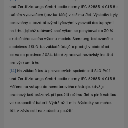
und Zertifizierungs GmbH podle normy IEC 62885-4 Cl.5.8 s
ručním vysavačem (bez kartáče) v režimu Jet. Výsledky byly
porovnány s bezdrátovými tyčovými vysavači dostupnými
na trhu, jejichž udávaný sací výkon se pohyboval do 30 %
skutečného sacího výkonu modelu Samsung testovaného
společností SLG. Na základě údajů o prodeji v období od
ledna do prosince 2024, které zpracoval nezávislý institut
pro výzkum trhu.
[14]
Na základě testů provedených společností SLG Prüf-
und Zertifizierungs GmbH podle normy IEC 62885-4 Cl.5.8.
Měřeno na vstupu do nemotorového nástroje, když je
prachový koš prázdný, při použití režimu Jet s plně nabitou
velkokapacitní baterií. Výdrž až 1 min. Výsledky se mohou
lišit v závislosti na způsobu použití.