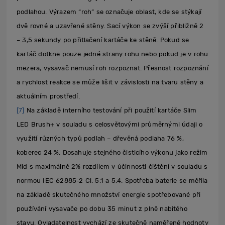
podlahou. Výrazem “roh” se označuje oblast, kde se stýkají
dvě rovné a uzavřené stěny. Sací výkon se zvýší přibližně 2
– 3,5 sekundy po přitlačení kartáče ke stěně. Pokud se
kartáč dotkne pouze jedné strany rohu nebo pokud je v rohu
mezera, vysavač nemusí roh rozpoznat. Přesnost rozpoznání
a rychlost reakce se může lišit v závislosti na tvaru stěny a
aktuálním prostředí.
[7]
Na základě interního testování při použití kartáče Slim
LED Brush+ v souladu s celosvětovými průměrnými údaji o
využití různých typů podlah – dřevěná podlaha 76 %,
koberec 24 %. Dosahuje stejného čisticího výkonu jako režim
Mid s maximálně 2% rozdílem v účinnosti čištění v souladu s
normou IEC 62885-2 Cl. 5.1 a 5.4. Spotřeba baterie se měřila
na základě skutečného množství energie spotřebované při
používání vysavače po dobu 35 minut z plně nabitého
stavu. Ovladatelnost vychází ze skutečně naměřené hodnoty