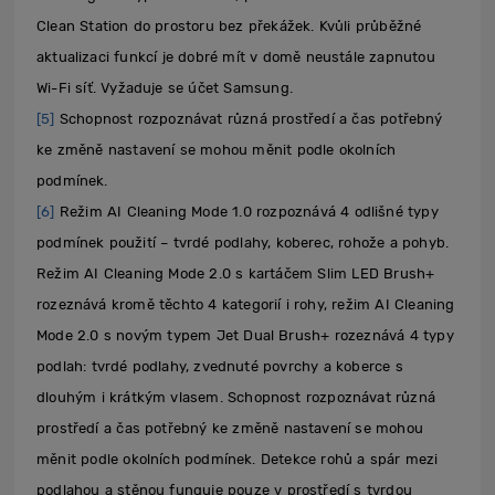
Clean Station do prostoru bez překážek. Kvůli průběžné
aktualizaci funkcí je dobré mít v domě neustále zapnutou
Wi-Fi síť. Vyžaduje se účet Samsung.
[5]
Schopnost rozpoznávat různá prostředí a čas potřebný
ke změně nastavení se mohou měnit podle okolních
podmínek.
[6]
Režim AI Cleaning Mode 1.0 rozpoznává 4 odlišné typy
podmínek použití – tvrdé podlahy, koberec, rohože a pohyb.
Režim AI Cleaning Mode 2.0 s kartáčem Slim LED Brush+
rozeznává kromě těchto 4 kategorií i rohy, režim AI Cleaning
Mode 2.0 s novým typem Jet Dual Brush+ rozeznává 4 typy
podlah: tvrdé podlahy, zvednuté povrchy a koberce s
dlouhým i krátkým vlasem. Schopnost rozpoznávat různá
prostředí a čas potřebný ke změně nastavení se mohou
měnit podle okolních podmínek. Detekce rohů a spár mezi
podlahou a stěnou funguje pouze v prostředí s tvrdou