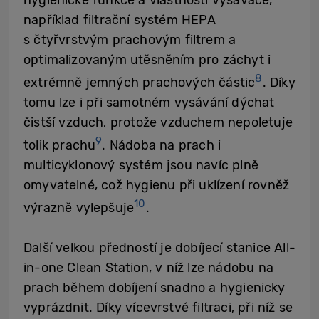
hygienické funkce a vlastnosti vysavače,
například filtrační systém HEPA
s čtyřvrstvým prachovým filtrem a
optimalizovaným utěsněním pro záchyt i
8
extrémně jemných prachových částic
. Díky
tomu lze i při samotném vysávání dýchat
čistší vzduch, protože vzduchem nepoletuje
9
tolik prachu
. Nádoba na prach i
multicyklonový systém jsou navíc plně
omyvatelné, což hygienu při uklízení rovněž
10
výrazně vylepšuje
.
Další velkou předností je dobíjecí stanice All-
in-one Clean Station, v níž lze nádobu na
prach během dobíjení snadno a hygienicky
vyprázdnit. Díky vícevrstvé filtraci, při níž se