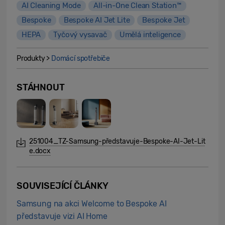
AI Cleaning Mode
All-in-One Clean Station™
Bespoke
Bespoke AI Jet Lite
Bespoke Jet
HEPA
Tyčový vysavač
Umělá inteligence
Produkty >
Domácí spotřebiče
STÁHNOUT
251004_TZ-Samsung-představuje-Bespoke-AI-Jet-Lit
e.docx
SOUVISEJÍCÍ ČLÁNKY
Samsung na akci Welcome to Bespoke AI
představuje vizi AI Home