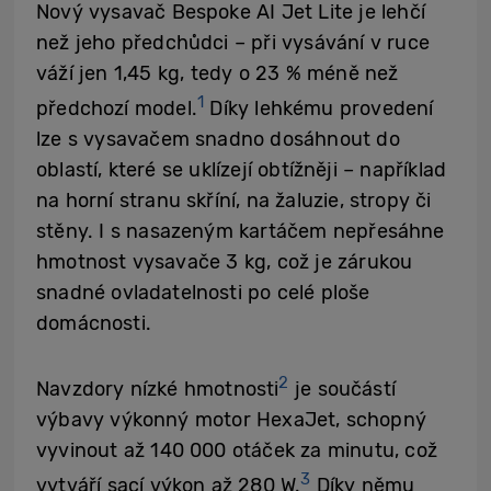
Nový vysavač Bespoke AI Jet Lite je lehčí
než jeho předchůdci – při vysávání v ruce
váží jen 1,45 kg, tedy o
23 % méně než
1
předchozí
model.
Díky lehkému provedení
lze s vysavačem snadno dosáhnout do
oblastí, které se uklízejí obtížněji – například
na horní stranu skříní, na žaluzie, stropy či
stěny. I s nasazeným kartáčem nepřesáhne
hmotnost vysavače 3 kg, což je zárukou
snadné ovladatelnosti po celé ploše
domácnosti.
2
Navzdory nízké hmotnosti
je součástí
výbavy výkonný motor HexaJet, schopný
vyvinout až 140 000 otáček za minutu, což
3
vytváří sací výkon až 280 W.
Díky němu