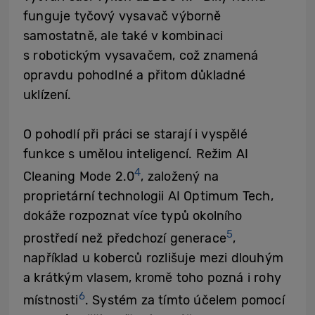
funguje tyčový vysavač výborně
samostatně, ale také v kombinaci
s robotickým vysavačem, což znamená
opravdu pohodlné a přitom důkladné
uklízení.
O pohodlí při práci se starají i vyspělé
funkce s umělou inteligencí. Režim AI
4
Cleaning Mode 2.0
, založený na
proprietární technologii AI Optimum Tech,
dokáže rozpoznat více typů okolního
5
prostředí než předchozí generace
,
například u koberců rozlišuje mezi dlouhým
a krátkým vlasem, kromě toho pozná i rohy
6
místnosti
. Systém za tímto účelem pomocí