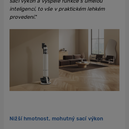
sací výkon a vyspělé funkce s umělou
inteligencí, to vše v praktickém lehkém
provedení
.“
Nižší hmotnost, mohutný sací výkon