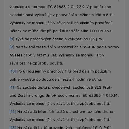
v souladu s normou IEC 62885-2 Cl. 7.3.9. V průměru se
ovladatelnost vylepšuje v porovnání s režimem Mid o 8 %.
Výsledky se mohou lišit v závislosti na okolním prostředí.
Účinek se může lišit při použití kartáče Slim LED Brush+.
[8]
Týká se prachových částic o velikosti od 0,3 µm.
[9]
Na základě testování v laboratořích SGS-IBR podle normy
ASTM F3150 v režimu Jet. Výsledky se mohou lišit v
závislosti na způsobu použití.
[10]
Po úklidu jemný prachový filtr před dalším použitím
úplně vysušte po dobu delší než 24 hodin ve stínu.
[11]
Na základě testů provedených společností SLG Prüf-
und Zertifizierungs GmbH podle normy IEC 62885-4 Cl.5.14.
Výsledky se mohou lišit v závislosti na způsobu použití.
[12]
Na základě interních testů s prachem různého druhu.
Výsledky se mohou lišit v závislosti na způsobu použití.
[13]
Na základě testů provedených společností SLG Prüf-