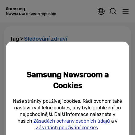
Tag >
Sledování zdraví
Z laboratoře na zápěstí: První
systém ke sledování
výživových údajů pro hodinky
Samsung Newsroom a
Samsung...
31/10/2025
Cookies
Jedinečný senzor v hodinkách
Galaxy Watch přináší převratné
Naše stránky používají cookies. Rádi bychom také
změny do preventivní péče
nastavili volitelné cookies, aby bylo prohlížení co
nejpohodlnější. Další informace naleznete v
14/08/2025
našich
Zásadách ochrany osobních údajů
a v
Rychlá cesta ke zdraví s
Zásadách používání cookies
.
hodinkami Galaxy Watch