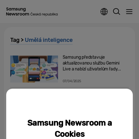
Tag >
Umělá inteligence
Samsung představuje
aktualizovanou službu Gemini
Live a nabízí uživatelům řady...
07/04/2025
Představuje se Awesome
Intelligence, zábavná mobilní
umělá inteligence pro každého
02/04/2025
Samsung Newsroom a
Samsung ohlásil oficiální vydání
Cookies
uživatelského rozhraní One UI 7,