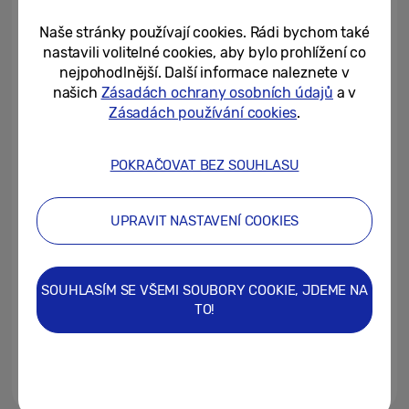
bude k dispozici od 10. dubna
Naše stránky používají cookies. Rádi bychom také
21/03/2025
nastavili volitelné cookies, aby bylo prohlížení co
nejpohodlnější. Další informace naleznete v
Na akci World of Samsung 2025
našich
Zásadách ochrany osobních údajů
a v
představuje Samsung
Zásadách používání cookies
.
budoucnost života...
18/03/2025
POKRAČOVAT BEZ SOUHLASU
Samsung na veletrhu Bett 2025
představuje interaktivní displej s
UPRAVIT NASTAVENÍ COOKIES
nevídanými schopnostmi...
11/02/2025
SOUHLASÍM SE VŠEMI SOUBORY COOKIE, JDEME NA
[Galaxy Unpacked 2025] Jak
TO!
umělá inteligence Galaxy AI
vylepšuje každodenní život
10/02/2025