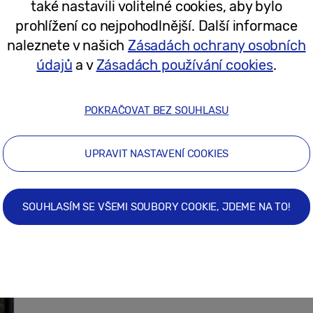
také nastavili volitelné cookies, aby bylo
prohlížení co nejpohodlnější. Další informace
20/08/2025
naleznete v našich
Zásadách ochrany osobních
údajů
a v
Zásadách používání cookies
.
Cestujte chytřeji a bez potíží: Jak fu
zpříjemňují cestování
POKRAČOVAT BEZ SOUHLASU
UPRAVIT NASTAVENÍ COOKIES
05/08/2025
SOUHLASÍM SE VŠEMI SOUBORY COOKIE, JDEME NA TO!
Samsung představuje odolné profesi
Pro a Galaxy Tab Active5 Pro