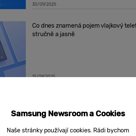
30/09/2025
Co dnes znamená pojem vlajkový tele
stručně a jasně
15/09/2025
Tiskové zprávy
Samsung zvítězil v kybersoutěži poř
Samsung Newsroom a Cookies
Naše stránky používají cookies. Rádi bychom