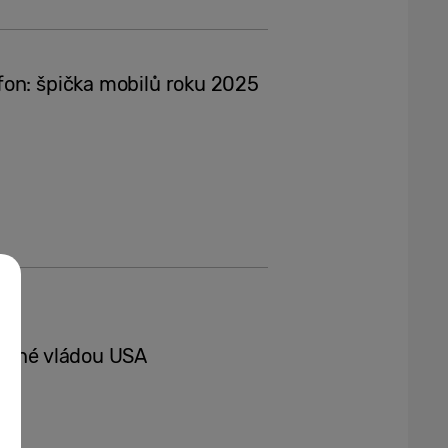
fon: špička mobilů roku 2025
ádané vládou USA