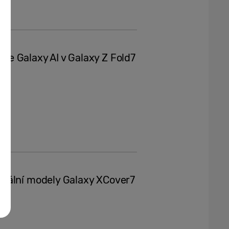
nkce Galaxy AI v Galaxy Z Fold7
onální modely Galaxy XCover7