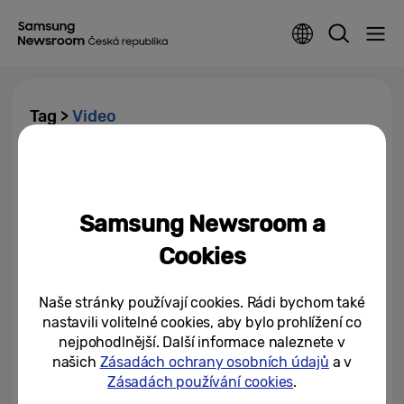
Tag >
Video
[Video] Jak roboti vyrábí
skládací telefony Samsung
Galaxy Z Fold5 a Galaxy Z Flip5
Samsung Newsroom a
24/08/2023
Cookies
Lektorka plavání Jana
Cihlářová: Galaxy Z Fold4 je
Naše stránky používají cookies. Rádi bychom také
moje pravá ruka
nastavili volitelné cookies, aby bylo prohlížení co
nejpohodlnější. Další informace naleznete v
09/06/2023
našich
Zásadách ochrany osobních údajů
a v
Zásadách používání cookies
.