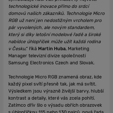
technologické inovace přímo do srdcí
domovů našich zákazníků. Technologie Micro
RGB už není jen nedostižným vrcholem pro
pár vyvolených, ale novým standardem,
který si díky letošní modelové řadě a široké
nabídce úhlopříček může užít každá rodina
v Česku
,“ říká
Martin Huba
, Marketing
Manager televizní divize společnosti
Samsung Electronics Czech and Slovak.
Technologie Micro RGB znamená obraz, kde
každý pixel svítí přesně tak, jak má svítit.
Výsledkem jsou výrazně živější barvy, hlubší
kontrast a detaily, které vás zcela pohltí.
Zatímco dřív šlo o výsadu obřích obrazovek
s úhlopříčkou 115 nebo 130 palců, nová řada