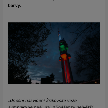
barvy.
„Dnešní nasvícení Žižkovské věže
symbolizuje naši vizi: přinášet ty největší