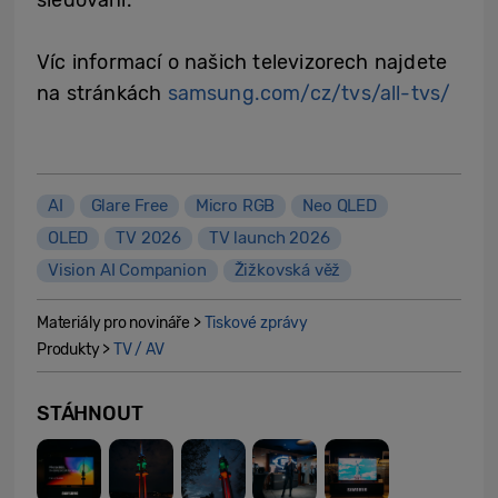
Víc informací o našich televizorech najdete
na stránkách
samsung.com/cz/tvs/all-tvs/
AI
Glare Free
Micro RGB
Neo QLED
OLED
TV 2026
TV launch 2026
Vision AI Companion
Žižkovská věž
Materiály pro novináře >
Tiskové zprávy
Produkty >
TV / AV
STÁHNOUT