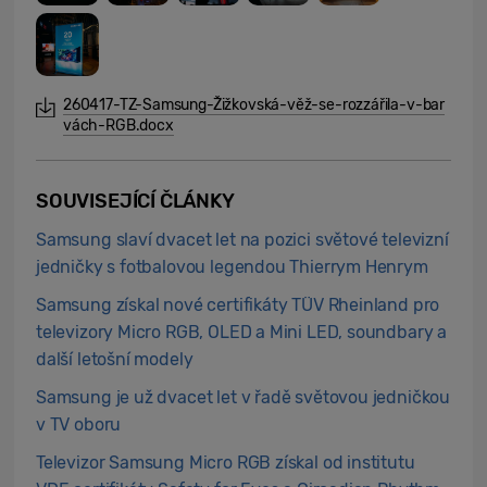
260417-TZ-Samsung-Žižkovská-věž-se-rozzářila-v-bar
vách-RGB.docx
SOUVISEJÍCÍ ČLÁNKY
Samsung slaví dvacet let na pozici světové televizní
jedničky s fotbalovou legendou Thierrym Henrym
Samsung získal nové certifikáty TÜV Rheinland pro
televizory Micro RGB, OLED a Mini LED, soundbary a
další letošní modely
Samsung je už dvacet let v řadě světovou jedničkou
v TV oboru
Televizor Samsung Micro RGB získal od institutu