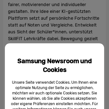
fairer, motivierender und individueller
gestalten. Ihre Idee einer KI-gestützten
Plattform setzt auf persönliche Fortschritte
statt auf Noten und Vergleiche. Entwickelt
aus Sicht der Schüler*innen, unterstützt
SkillFIT Lehrkräfte dabei, Bewegung gezielt
zu fördern, mit Fokus auf Selbstentwicklung
und Motivation.
Samsung Newsroom und
Raumdeuter
Cookies
Raumdeuter bringt Sportfans und Vereine
enger zusammen. Über eine Plattform
Unsere Seite verwendet Cookies. Um Ihnen eine
sollen Fans kontinuierlich Ideen einbringen
optimale Nutzung der Seite zu ermöglichen,
können. Das Konzept sieht vor, dass KI das
möchten wir auch optionale Cookies setzen. Sie
können wählen, ob Sie alle Cookies akzeptieren
Feedback analysiert und Insights für
oder eigene Präferenzen einstellen möchten. Für
Kampagnen, Merchandise oder Events