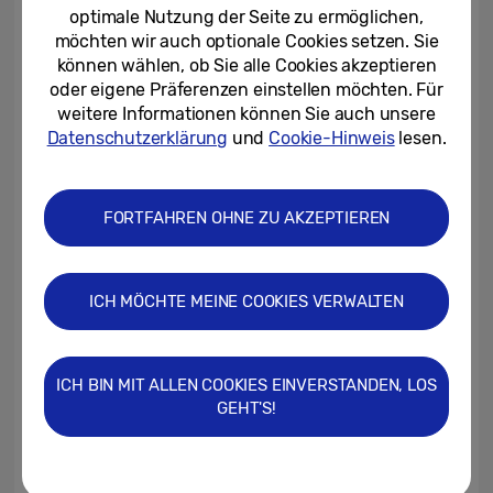
eignet sich daher gut für die Arbeit mit
optimale Nutzung der Seite zu ermöglichen,
möchten wir auch optionale Cookies setzen. Sie
Multi-Windows. Bis zu drei Apps lassen sich
können wählen, ob Sie alle Cookies akzeptieren
gleichzeitig öffnen, darunter auch zweimal
oder eigene Präferenzen einstellen möchten. Für
dieselbe App. So können beispielsweise
weitere Informationen können Sie auch unsere
Textdokumente parallel bearbeitet und
Datenschutzerklärung
und
Cookie-Hinweis
lesen.
gleichzeitig per Videocall-App besprochen
werden. Auch die Helligkeit des Displays
FORTFAHREN OHNE ZU AKZEPTIEREN
wurde nochmal angepasst. So ist eine gute
Lesbarkeit auch bei Sonnenschein möglich –
passend für das Arbeiten an
ICH MÖCHTE MEINE COOKIES VERWALTEN
unterschiedlichen Orten, aber auch für die
kleine Streaming- oder Gaming-Pause
zwischendurch.
ICH BIN MIT ALLEN COOKIES EINVERSTANDEN, LOS
GEHT'S!
Galaxy Z Flip4 – das kompakte, kreative
Kommunikationstalent