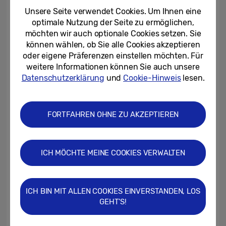
öffnen würde. In Zusammenarbeit mit dem
Unsere Seite verwendet Cookies. Um Ihnen eine
US-amerikanischen Online-Möbelhersteller
optimale Nutzung der Seite zu ermöglichen,
Wayfair startet die Heimdekor-Funktion von
möchten wir auch optionale Cookies setzen. Sie
Bixby Vision automatisch, wenn Anwender
können wählen, ob Sie alle Cookies akzeptieren
oder eigene Präferenzen einstellen möchten. Für
innerhalb der Samsung Internet-App auf
weitere Informationen können Sie auch unsere
einen Onlineshop mit 3D-Inhalten stoßen.
Datenschutzerklärung
und
Cookie-Hinweis
lesen.
So können sie sehen, ob das virtuelle
Produkt zu ihrer bestehenden Einrichtung
FORTFAHREN OHNE ZU AKZEPTIEREN
passt – ohne das Haus verlassen zu
müssen. Die Anzahl der Hausgeräte und
Möbel, die von der Heimdekor-Funktion
ICH MÖCHTE MEINE COOKIES VERWALTEN
unterstützt werden, werden in Zukunft
stetig erweitert.
ICH BIN MIT ALLEN COOKIES EINVERSTANDEN, LOS
Passt das Möbelstück?
GEHT'S!