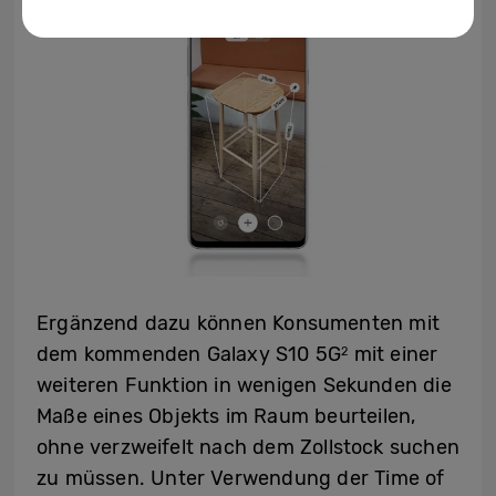
Ergänzend dazu können Konsumenten mit
dem kommenden Galaxy S10 5G
mit einer
2
weiteren Funktion in wenigen Sekunden die
Maße eines Objekts im Raum beurteilen,
ohne verzweifelt nach dem Zollstock suchen
zu müssen. Unter Verwendung der Time of