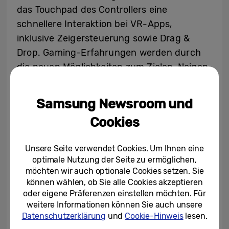
das Touchpad des Controllers eine
schnellere Interaktion bei VR-Apps,
inklusive Zeigersteuerung sowie Drag &
Drop. Gaming-Erfahrungen werden durch
die neuen Möglichkeiten zum Zielen, Neigen
und Schießen noch intuitiver. Der Controller
ist zudem mit den Home-, Lautstärke- und
Samsung Newsroom und
Zurück-Tasten ausgestattet und durch die
Cookies
Sicherheitsschlaufe für alle Spieleerlebnisse
gewappnet.
Unsere Seite verwendet Cookies. Um Ihnen eine
optimale Nutzung der Seite zu ermöglichen,
möchten wir auch optionale Cookies setzen. Sie
können wählen, ob Sie alle Cookies akzeptieren
oder eigene Präferenzen einstellen möchten. Für
weitere Informationen können Sie auch unsere
Datenschutzerklärung
und
Cookie-Hinweis
lesen.