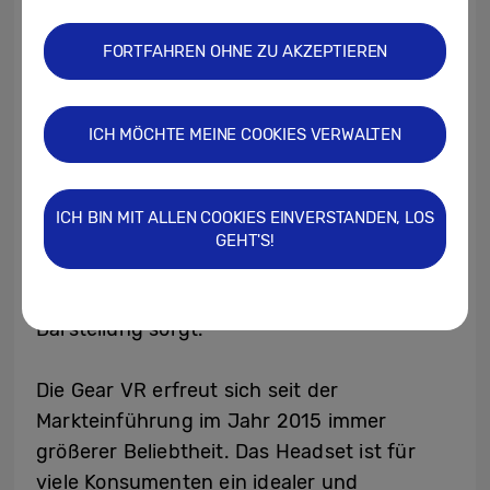
FORTFAHREN OHNE ZU AKZEPTIEREN
Die Gear VR überzeugt mit einem Blickfeld
ICH MÖCHTE MEINE COOKIES VERWALTEN
von 101 Grad, sodass Nutzer komplett in VR-
Welten eintauchen können. Für ein
komfortables Nutzungserlebnis sorgt zudem
ICH BIN MIT ALLEN COOKIES EINVERSTANDEN, LOS
die schnelle Reaktionsgeschwindigkeit von
GEHT'S!
20ms und die unterstützte 60 Hz-
Bildwiederholungsrate, die für eine flüssige
Darstellung sorgt.
Die Gear VR erfreut sich seit der
Markteinführung im Jahr 2015 immer
größerer Beliebtheit. Das Headset ist für
viele Konsumenten ein idealer und