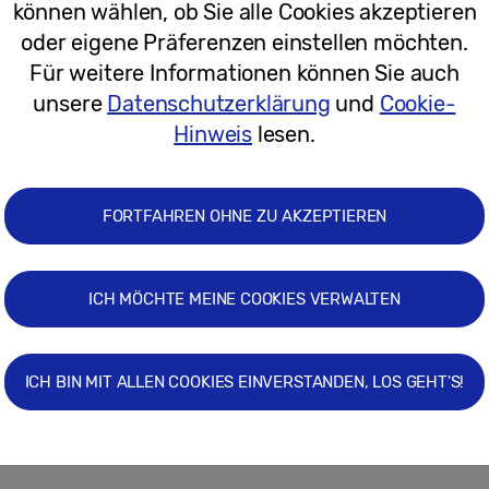
können wählen, ob Sie alle Cookies akzeptieren
oder eigene Präferenzen einstellen möchten.
16.02.2017
Für weitere Informationen können Sie auch
unsere
Datenschutzerklärung
und
Cookie-
Pressemitteilungen
Hinweis
lesen.
Samsung feiert Olympia mit einer lim
Galaxy S7 edge
FORTFAHREN OHNE ZU AKZEPTIEREN
ICH MÖCHTE MEINE COOKIES VERWALTEN
07.07.2016
Pressemitteilungen
ICH BIN MIT ALLEN COOKIES EINVERSTANDEN, LOS GEHT'S!
Neue Trendfarbe für das Galaxy S7 u