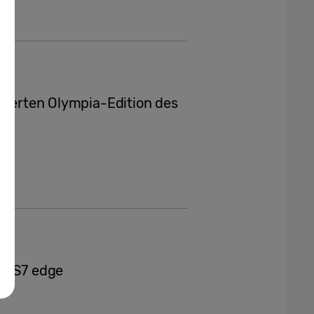
itierten Olympia-Edition des
nd S7 edge