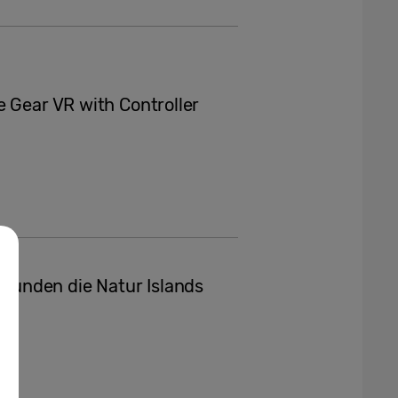
e Gear VR with Controller
unden die Natur Islands