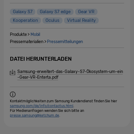
Galaxy S7
Galaxy S7 edge
Gear VR
Kooperation
Oculus
Virtual Reality
Produkte >
Mobil
Pressematerialien >
Pressemitteilungen
DATEI HERUNTERLADEN
Samsung-erweitert-das-Galaxy-S7-Ökosystem-um-ein
-Gear-VR-Enterta.pdf
Kontaktmöglichkeiten zum Samsung Kundendienst finden Sie hier
samsung.com/de/info/contactus.html
.
Für Medienanfragen wenden Sie sich bitte an
presse.samsung@ketchum.de
.