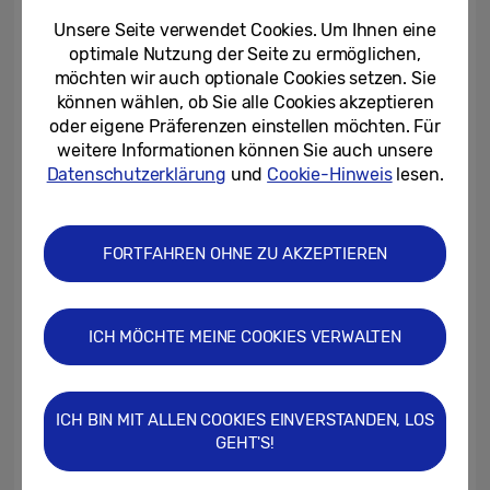
können. Mit diesem neuen Anreiz möchten
Unsere Seite verwendet Cookies. Um Ihnen eine
wir einem größeren Kundenkreis Virtual
optimale Nutzung der Seite zu ermöglichen,
Reality näherbringen, damit viele Menschen
möchten wir auch optionale Cookies setzen. Sie
von dieser fantastischen neuen Technologie
können wählen, ob Sie alle Cookies akzeptieren
oder eigene Präferenzen einstellen möchten. Für
profitieren können.“
weitere Informationen können Sie auch unsere
Datenschutzerklärung
und
Cookie-Hinweis
lesen.
„Oculus hat das Ziel, dass Menschen die
Faszination der virtuellen Realität erleben –
unabhängig von den Inhalten und vom Ort.
FORTFAHREN OHNE ZU AKZEPTIEREN
Die Samsung Gear VR ermöglicht uns das“,
sagt Max Cohen, Head of Mobile von Oculus.
ICH MÖCHTE MEINE COOKIES VERWALTEN
„Erst kürzlich verkündeten wir, dass eine
Million Menschen
Gear VR
allein im April
verwendet haben. Ein wichtiger Meilenstein,
ICH BIN MIT ALLEN COOKIES EINVERSTANDEN, LOS
der für die großartige Erfahrung spricht, die
GEHT'S!
Samsung und Oculus bieten. Gemeinsam