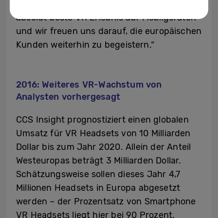
erschaffen Hardware und Software das
absolut beste VR Erlebnis auf Mobilgeräten
und wir freuen uns darauf, die europäischen
Kunden weiterhin zu begeistern.“
2016: Weiteres VR-Wachstum von
Analysten vorhergesagt
CCS Insight prognostiziert einen globalen
Umsatz für VR Headsets von 10 Milliarden
Dollar bis zum Jahr 2020. Allein der Anteil
Westeuropas beträgt 3 Milliarden Dollar.
Schätzungsweise sollen dieses Jahr 4,7
Millionen Headsets in Europa abgesetzt
werden – der Prozentsatz von Smartphone
VR Headsets liegt hier bei 90 Prozent.