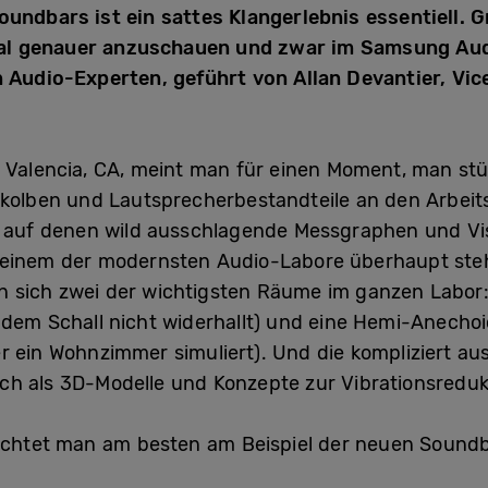
undbars ist ein sattes Klangerlebnis essentiell. G
l genauer anzuschauen und zwar im Samsung Audio
n Audio-Experten, geführt von Allan Devantier, V
 Valencia, CA, meint man für einen Moment, man stün
ötkolben und Lautsprecherbestandteile an den Arbeit
uf denen wild ausschlagende Messgraphen und Visu
einem der modernsten Audio-Labore überhaupt steh
 sich zwei der wichtigsten Räume im ganzen Labor:
 dem Schall nicht widerhallt) und eine Hemi-Anechoi
r ein Wohnzimmer simuliert). Und die kompliziert a
ch als 3D-Modelle und Konzepte zur Vibrationsreduk
rachtet man am besten am Beispiel der neuen Sound