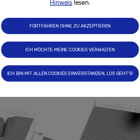
Hinweis
lesen.
Zeit in Anspruch und ermöglichte bei der neuen Soun
n aufgrund des kleineren Klangkörpers. Dank der n
r zwingend notwendig. Alles geht von einem Klangk
FORTFAHREN OHNE ZU AKZEPTIEREN
ICH MÖCHTE MEINE COOKIES VERWALTEN
ICH BIN MIT ALLEN COOKIES EINVERSTANDEN, LOS GEHT'S!