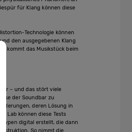
Gespür für Klang können diese
Distortion-Technologie können
n und den ausgegebenen Klang
rch kommt das Musikstück beim
er – und das stört viele
häuse der Soundbar zu
sforderungen, deren Lösung in
io Lab können diese Tests
typen digital erstellt, die dann
onstruktion. So nimmt die