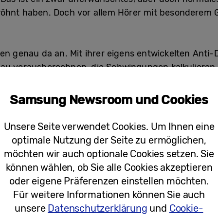
wöhnt haben. Doch vor allem Hörer mit besonderem 
en genau da an. Mit ihrer eigens entwickelten Anti-
enau vorausberechnen, die Schwingungen kalkuliere
n – quasi um den Schallwellen zuvorzukommen. Dadu
 sich der Musiker vorgestellt hat.
Samsung Newsroom und Cookies
en ermöglichen satten Heimkino-Sound
Unsere Seite verwendet Cookies. Um Ihnen eine
optimale Nutzung der Seite zu ermöglichen,
ruckvolle Bässe, kostet aber auch Platz im Wohnzimm
möchten wir auch optionale Cookies setzen. Sie
 geschafft, den Subwoofer in das sehr schlanke Ge
können wählen, ob Sie alle Cookies akzeptieren
mplizierte Tests und stellte die Fachleute vor Herau
oder eigene Präferenzen einstellen möchten.
onate in Anspruch genommen hätte. Im Samsung Aud
Für weitere Informationen können Sie auch
sehr viel schneller gelöst werden. Dafür werden Proto
unsere
Datenschutzerklärung
und
Cookie-
ell simulieren – ganz ohne aufwändige Lautsprecherk