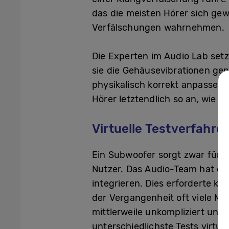
das die meisten Hörer sich ge
Verfälschungen wahrnehmen.
Die Experten im Audio Lab setz
sie die Gehäusevibrationen g
physikalisch korrekt anpasse
Hörer letztendlich so an, wie es
Virtuelle Testverfahr
Ein Subwoofer sorgt zwar für d
Nutzer. Das Audio-Team hat es
integrieren. Dies erforderte ko
der Vergangenheit oft viele M
mittlerweile unkompliziert und 
unterschiedlichste Tests virtu