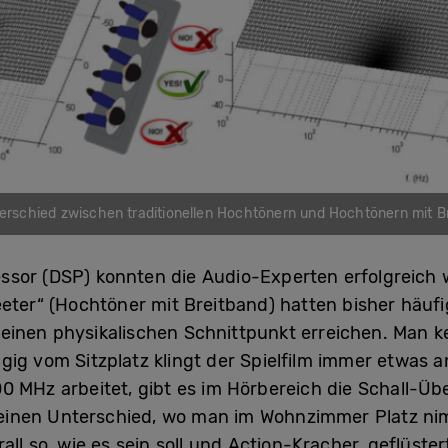
erschied zwischen traditionellen Hochtönern und Hochtönern mit B
sor (DSP) konnten die Audio-Experten erfolgreich w
er“ (Hochtöner mit Breitband) hatten bisher häufig
einen physikalischen Schnittpunkt erreichen. Man 
ig vom Sitzplatz klingt der Spielfilm immer etwas a
0 MHz arbeitet, gibt es im Hörbereich die Schall-Ü
inen Unterschied, wo man im Wohnzimmer Platz ni
all so, wie es sein soll und Action-Kracher, geflüste