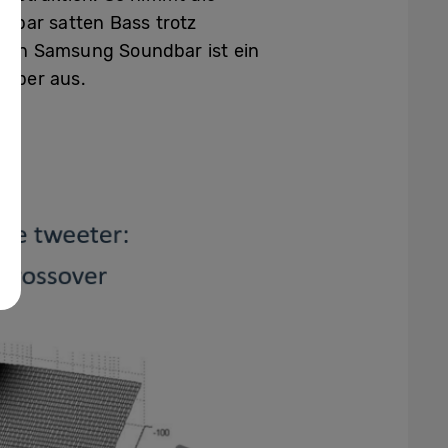
dbar satten Bass trotz
euen Samsung Soundbar ist ein
örper aus.