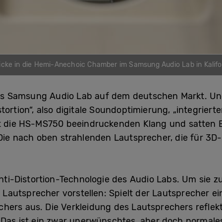
licke in die Hemi-Anechoic Chamber im Samsung Audio Lab in Kalifo
 des Samsung Audio Lab auf dem deutschen Markt. Und 
tortion“, also digitale Soundoptimierung, „integriert
gt die HS-MS750 beeindruckenden Klang und satten
Die nach oben strahlenden Lautsprecher, die für 3D
 Anti-Distortion-Technologie des Audio Labs. Um sie 
autsprecher vorstellen: Spielt der Lautsprecher ein
ers aus. Die Verkleidung des Lautsprechers reflekti
. Das ist ein zwar unerwünschtes, aber doch normal