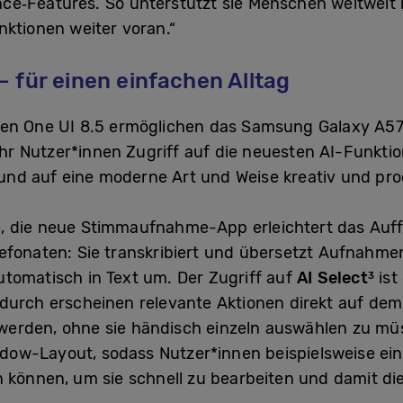
ce‑Features. So unterstützt sie Menschen weltweit im
nktionen weiter voran.“
 für einen einfachen Alltag
ten One UI 8.5 ermöglichen das Samsung Galaxy A5
r Nutzer*innen Zugriff auf die neuesten AI-Funkt
 und auf eine moderne Art und Weise kreativ und pro
, die neue Stimmaufnahme-App erleichtert das Auffi
2
efonaten: Sie transkribiert und übersetzt Aufnahmen
tomatisch in Text um. Der Zugriff auf
AI Select
ist
3
adurch erscheinen relevante Aktionen direkt auf de
lt werden, ohne sie händisch einzeln auswählen zu mü
ow-Layout, sodass Nutzer*innen beispielsweise ein
 können, um sie schnell zu bearbeiten und damit die