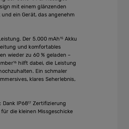
Design mit einem glänzenden
k und ein Gerät, das angenehm
Leistung. Der 5.000 mAh
Akku
15
beitung und komfortables
ten wieder zu 60 % geladen –
hamber
hilft dabei, die Leistung
16
ochzuhalten. Ein schmaler
immersives, klares Seherlebnis,
: Dank IP68
Zertifizierung
17
 für die kleinen Missgeschicke