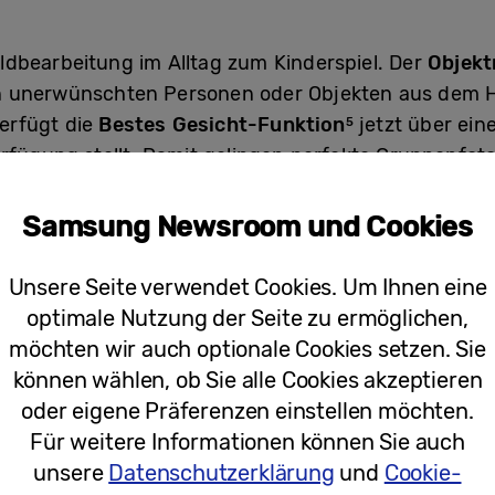
ldbearbeitung im Alltag zum Kinderspiel. Der
Objekt
n unerwünschten Personen oder Objekten aus dem H
erfügt die
Bestes Gesicht-Funktion
jetzt über ein
5
rfügung stellt. Damit gelingen perfekte Gruppenfoto
Beliebte Tools wie
Filter und Bearbeitungsvorschlä
ktionieren. Und auf dem Galaxy A57 5G sorgt die
Au
Samsung Newsroom und Cookies
deobearbeitung.
Unsere Seite verwendet Cookies. Um Ihnen eine
ann mehrere Objekte gleichzeitig erkennen. So kön
optimale Nutzung der Seite zu ermöglichen,
lb eines Bildes erkunden – vom Outfit bis zum pass
möchten wir auch optionale Cookies setzen. Sie
rgang.
können wählen, ob Sie alle Cookies akzeptieren
oder eigene Präferenzen einstellen möchten.
ie erweitert das Awesome Intelligence-Erlebnis um 
Für weitere Informationen können Sie auch
 Von der Suche über das Organisieren von Plänen b
unsere
Datenschutzerklärung
und
Cookie-