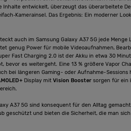
e Inhalte entwickelt, überzeugt das überarbeitete 
eifach‑Kamerainsel. Das Ergebnis: Ein moderner Loo
s steckt auch im Samsung Galaxy A37 5G jede Menge 
bietet genug Power für mobile Videoaufnahmen, Bear
er Fast Charging 2.0 ist der Akku in etwa 30 Minu
ibt, bevor es weitergeht. Eine 13 % größere Vapor C
ch bei längeren Gaming- oder Aufnahme-Sessions h
AMOLED+
Display mit
Vision Booster
sorgen für ein 
ereich.
axy A37 5G sind konsequent für den Alltag gemacht
b geschützt und bieten die Sicherheit, die man sich