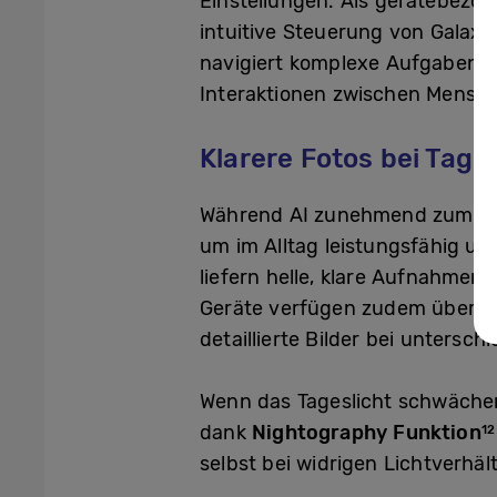
Einstellungen. Als gerätebezo
intuitive Steuerung von Galaxy
navigiert komplexe Aufgaben na
Interaktionen zwischen Mensc
Klarere Fotos bei Tag 
Während AI zunehmend zum fes
um im Alltag leistungsfähig u
liefern helle, klare Aufnahmen
Geräte verfügen zudem über e
detaillierte Bilder bei unters
Wenn das Tageslicht schwäche
dank
Nightography Funktion
12
selbst bei widrigen Lichtverhäl