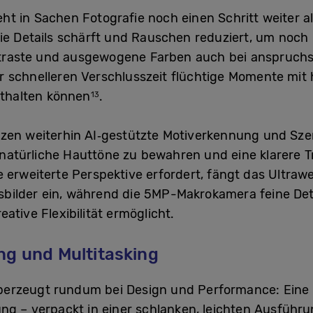
 in Sachen Fotografie noch einen Schritt weiter al
die Details schärft und Rauschen reduziert, um noch 
ontraste und ausgewogene Farben auch bei anspruchsv
r schnelleren Verschlusszeit flüchtige Momente mit
sthalten können
.
13
tzen weiterhin AI‑gestützte Motiverkennung und Sz
natürliche Hauttöne zu bewahren und eine klarere
 erweiterte Perspektive erfordert, fängt das Ultraw
bilder ein, während die 5MP-Makrokamera feine Det
ative Flexibilität ermöglicht.
ng und Multitasking
erzeugt rundum bei Design und Performance: Eine
ng – verpackt in einer schlanken, leichten Ausführu