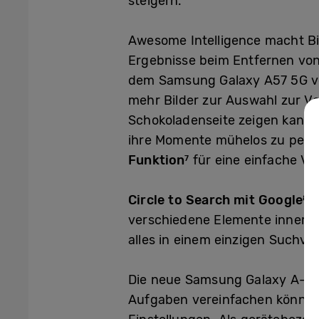
steigern.
Awesome Intelligence macht Bi
Ergebnisse beim Entfernen vo
dem Samsung Galaxy A57 5G v
mehr Bilder zur Auswahl zur Ve
Schokoladenseite zeigen kann. 
ihre Momente mühelos zu perfe
Funktion
für eine einfache Vi
7
Circle to Search mit Google
k
8
verschiedene Elemente innerha
alles in einem einzigen Suchvo
Die neue Samsung Galaxy A-Ser
Aufgaben vereinfachen können: