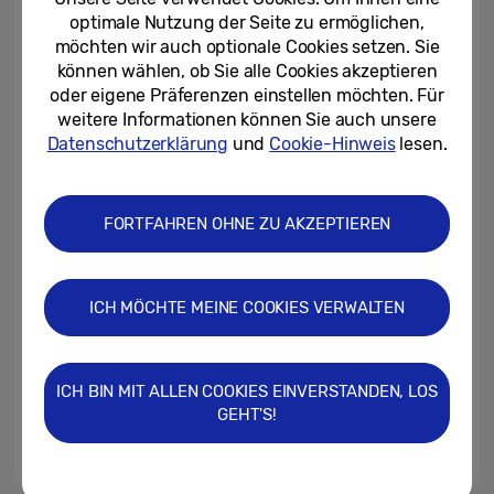
sofort im Handel erhältlich
optimale Nutzung der Seite zu ermöglichen,
möchten wir auch optionale Cookies setzen. Sie
10.04.2026
können wählen, ob Sie alle Cookies akzeptieren
oder eigene Präferenzen einstellen möchten. Für
Samsung stellt Galaxy A57 5G
weitere Informationen können Sie auch unsere
und Galaxy A37 5G vor: Profi-
Features zum attraktiven Preis
Datenschutzerklärung
und
Cookie-Hinweis
lesen.
25.03.2026
FORTFAHREN OHNE ZU AKZEPTIEREN
Einen Daumen entfernt:
Samsung AI-Assistent jetzt
auch auf den neuen Modellen...
ICH MÖCHTE MEINE COOKIES VERWALTEN
29.04.2025
Einfach Awesome: Die neue
Samsung Galaxy A-Serie ist ab
ICH BIN MIT ALLEN COOKIES EINVERSTANDEN, LOS
sofort erhältlich
GEHT'S!
28.03.2025