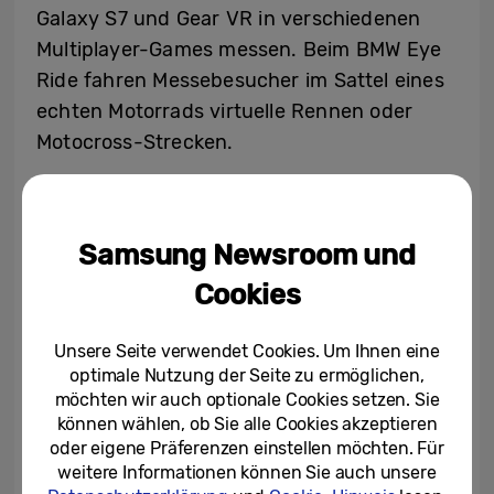
Galaxy S7 und Gear VR in verschiedenen
Multiplayer-Games messen. Beim BMW Eye
Ride fahren Messebesucher im Sattel eines
echten Motorrads virtuelle Rennen oder
Motocross-Strecken.
Samsung Newsroom und
Cookies
Unsere Seite verwendet Cookies. Um Ihnen eine
optimale Nutzung der Seite zu ermöglichen,
möchten wir auch optionale Cookies setzen. Sie
können wählen, ob Sie alle Cookies akzeptieren
oder eigene Präferenzen einstellen möchten. Für
Gear VR (SM-R323) powered by Oculus – Die Gear VR
weitere Informationen können Sie auch unsere
ermöglicht es, VR-Filme, -Spiele und 360-Grad-Videos