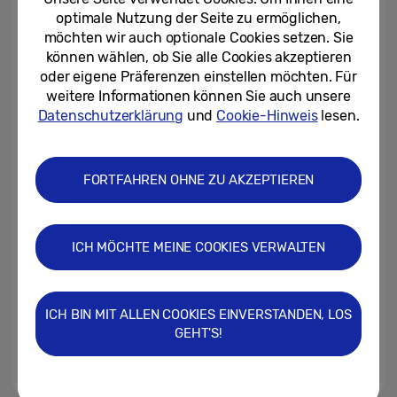
bringt 9100 PRO mit 8 TB auf...
optimale Nutzung der Seite zu ermöglichen,
möchten wir auch optionale Cookies setzen. Sie
20.08.2025
können wählen, ob Sie alle Cookies akzeptieren
oder eigene Präferenzen einstellen möchten. Für
Nostalgie trifft auf Highspeed:
weitere Informationen können Sie auch unsere
Dennsen86 haucht mit der
Samsung 9100 PRO...
Datenschutzerklärung
und
Cookie-Hinweis
lesen.
19.08.2025
FORTFAHREN OHNE ZU AKZEPTIEREN
Vom Klick zur AI-Kunst: Jenny
Habermehl vereint die reale und
künstliche Welt unterstützt...
ICH MÖCHTE MEINE COOKIES VERWALTEN
12.08.2025
„Moving Up Together“-Event:
Neues Speicherzeitalter von
ICH BIN MIT ALLEN COOKIES EINVERSTANDEN, LOS
Samsung mit Partner*innen...
GEHT'S!
31.03.2025