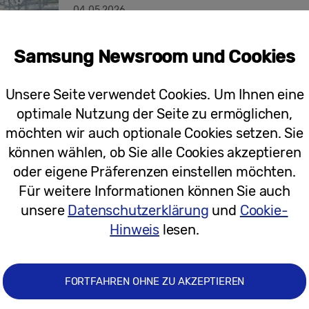
04.05.2026
Samsung Newsroom und Cookies
Pressemitteilungen
Samsung Electronics gibt Ergebnisse 
Unsere Seite verwendet Cookies. Um Ihnen eine
bekannt
optimale Nutzung der Seite zu ermöglichen,
möchten wir auch optionale Cookies setzen. Sie
können wählen, ob Sie alle Cookies akzeptieren
oder eigene Präferenzen einstellen möchten.
02.05.2025
Für weitere Informationen können Sie auch
unsere
Datenschutzerklärung
und
Cookie-
Pressemitteilungen
Hinweis
lesen.
Samsung Electronics gibt Ergebnisse 
bekannt
FORTFAHREN OHNE ZU AKZEPTIEREN